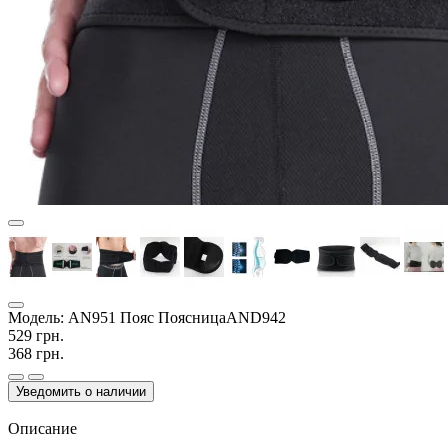
Модель:
AN951 Пояс ПоясницаAND942
529 грн.
368 грн.
Уведомить о наличии
Описание