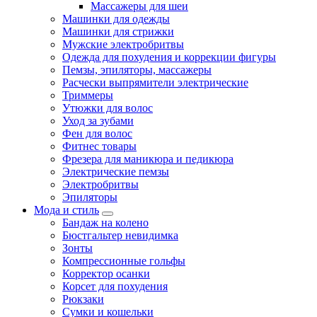
Массажеры для шеи
Машинки для одежды
Машинки для стрижки
Мужские электробритвы
Одежда для похудения и коррекции фигуры
Пемзы, эпиляторы, массажеры
Расчески выпрямители электрические
Триммеры
Утюжки для волос
Уход за зубами
Фен для волос
Фитнес товары
Фрезера для маникюра и педикюра
Электрические пемзы
Электробритвы
Эпиляторы
Мода и стиль
Бандаж на колено
Бюстгальтер невидимка
Зонты
Компрессионные гольфы
Корректор осанки
Корсет для похудения
Рюкзаки
Сумки и кошельки