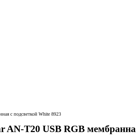
ная с подсветкой White 8923
r AN-T20 USB RGB мембранная