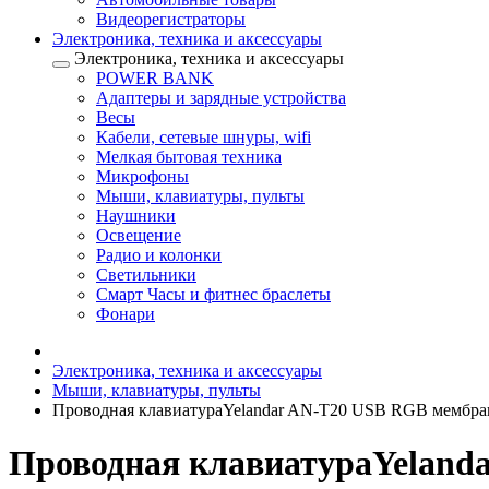
Видеорегистраторы
Электроника, техника и аксессуары
Электроника, техника и аксессуары
POWER BANK
Адаптеры и зарядные устройства
Весы
Кабели, сетевые шнуры, wifi
Мелкая бытовая техника
Микрофоны
Мыши, клавиатуры, пульты
Наушники
Освещение
Радио и колонки
Светильники
Смарт Часы и фитнес браслеты
Фонари
Электроника, техника и аксессуары
Мыши, клавиатуры, пульты
Проводная клавиатураYelandar AN-T20 USB RGB мембран
Проводная клавиатураYelanda