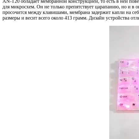
AN-T20 обладает мембранной конструкцией, то есть в ней пов
для микросхем. Он не только препятствует царапанию, но и в о
просочится между клавишами, мембрана задержит капли на себ
размеры и весит всего около 413 грамм. Дизайн устройства отл