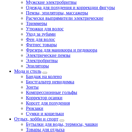
Мужские электробритвы
Одежда для похудения и коррекции фигуры
Пемзы, эпиляторы, массажеры
Расчески выпрямители электрические
Триммеры
Утюжки для волос
Уход за зубами
Фен для волос
Фитнес товары
Фрезера для маникюра и педикюра
Электрические пемзы
Электробритвы
Эпиляторы
Мода и стиль
Бандаж на колено
Бюстгальтер невидимка
Зонты
Компрессионные гольфы
Корректор осанки
Корсет для похудения
Рюкзаки
Сумки и кошельки
Отдых, хобби и спорт
Бутылки для воды, термосы, чашки
Товары для отдыха