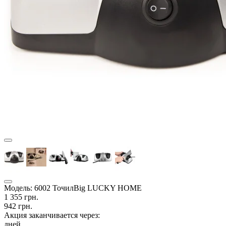
Модель:
6002 ТочилBig LUCKY HOME
1 355 грн.
942 грн.
Акция заканчивается через:
дней