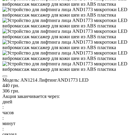
Модель:
AN1214 ЛифтингAND1773 LED
440 грн.
306 грн.
Акция заканчивается через:
дней
:
часов
:
минут
:
секунд