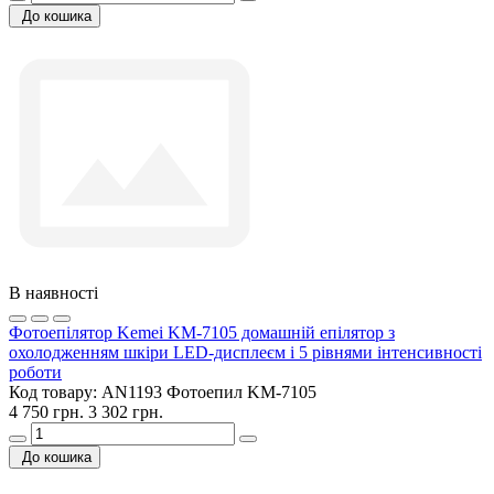
До кошика
В наявності
Фотоепілятор Kemei KM-7105 домашній епілятор з
охолодженням шкіри LED-дисплеєм і 5 рівнями інтенсивності
роботи
Код товару:
AN1193 Фотоепил KM-7105
4 750 грн.
3 302 грн.
До кошика