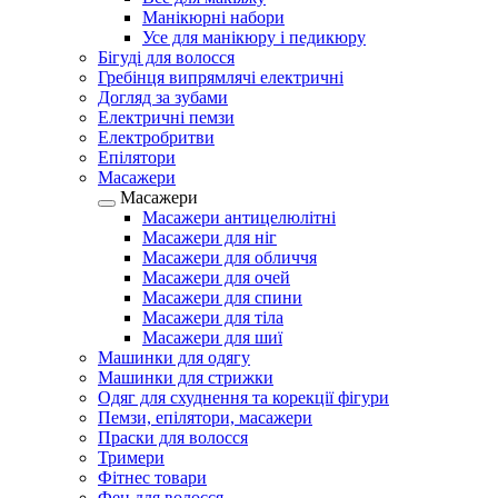
Манікюрні набори
Усе для манікюру і педикюру
Бігуді для волосся
Гребінця випрямлячі електричні
Догляд за зубами
Електричні пемзи
Електробритви
Епілятори
Масажери
Масажери
Масажери антицелюлітні
Масажери для ніг
Масажери для обличчя
Масажери для очей
Масажери для спини
Масажери для тіла
Масажери для шиї
Машинки для одягу
Машинки для стрижки
Одяг для схуднення та корекції фігури
Пемзи, епілятори, масажери
Праски для волосся
Тримери
Фітнес товари
Фен для волосся