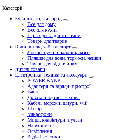
Категорії
Будинок, сад та город
Все для дому
Все для кухні
Гірлянди та диско лампи
Товари для тварин
Відпочинок, хобі та спорт
Ліхтарі ручні і налобні, лазер
Пляшки для води, термоси, чашки
Товари для відпочинку
Дитячі товари
Електроніка, техніка та аксесуари
POWER BANK
Адаптери та зарядні пристрої
Ваги
Дрібна побутова техніка
Кабелі, мережні шнури, wifi
Ліхтарі
Мікрофони
Миші, клавіатури, пульти
Навушники
Освітлення
Радіо і колонки