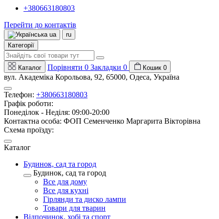
+380663180803
Перейти до контактів
ua
ru
Категорії
Порівняти
0
Закладки
0
Каталог
Кошик
0
вул. Академіка Корольова, 92, 65000, Одеса, Україна
Телефон:
+380663180803
Графік роботи:
Понеділок - Неділя: 09:00-20:00
Контактна особа: ФОП Семенченко Маргарита Вікторівна
Схема проїзду:
Каталог
Будинок, сад та город
Будинок, сад та город
Все для дому
Все для кухні
Гірлянди та диско лампи
Товари для тварин
Відпочинок, хобі та спорт