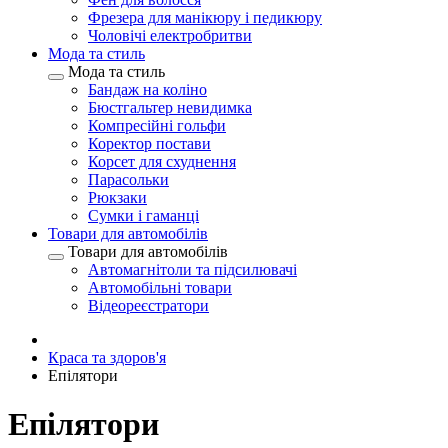
Фрезера для манікюру і педикюру
Чоловічі електробритви
Мода та стиль
Мода та стиль
Бандаж на коліно
Бюстгальтер невидимка
Компресійні гольфи
Коректор постави
Корсет для схуднення
Парасольки
Рюкзаки
Сумки і гаманці
Товари для автомобілів
Товари для автомобілів
Автомагнітоли та підсилювачі
Автомобільні товари
Відеореєстратори
Краса та здоров'я
Епілятори
Епілятори