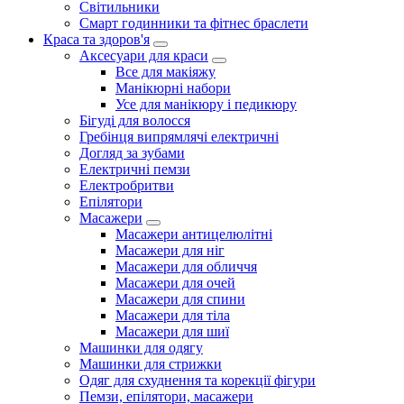
Світильники
Смарт годинники та фітнес браслети
Краса та здоров'я
Аксесуари для краси
Все для макіяжу
Манікюрні набори
Усе для манікюру і педикюру
Бігуді для волосся
Гребінця випрямлячі електричні
Догляд за зубами
Електричні пемзи
Електробритви
Епілятори
Масажери
Масажери антицелюлітні
Масажери для ніг
Масажери для обличчя
Масажери для очей
Масажери для спини
Масажери для тіла
Масажери для шиї
Машинки для одягу
Машинки для стрижки
Одяг для схуднення та корекції фігури
Пемзи, епілятори, масажери