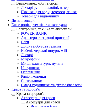
Відпочинок, хобі та спорт
Ліхтарі ручні і налобні, лазер
Пляшки для води, термоси, чашки
Товари для відпочинку
Дитячі товари
Електроніка, техніка та аксесуари
Електроніка, техніка та аксесуари
POWER BANK
Адаптери та зарядні пристрої
Ваги
Дрібна побутова техніка
Кабелі, мережні шнури, wifi
Ліхтарі
Мікрофони
Миші, клавіатури, пульти
Навушники
Освітлення
Радіо і колонки
Світильники
Смарт годинники та фітнес браслети
Краса та здоров'я
Краса та здоров'я
Аксесуари для краси
Аксесуари для краси
Все для макіяжу