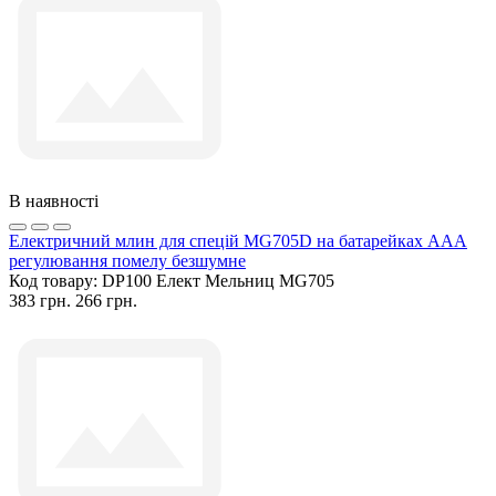
В наявності
Електричний млин для спецій MG705D на батарейках ААА
регулювання помелу безшумне
Код товару:
DP100 Елект Мельниц MG705
383 грн.
266 грн.