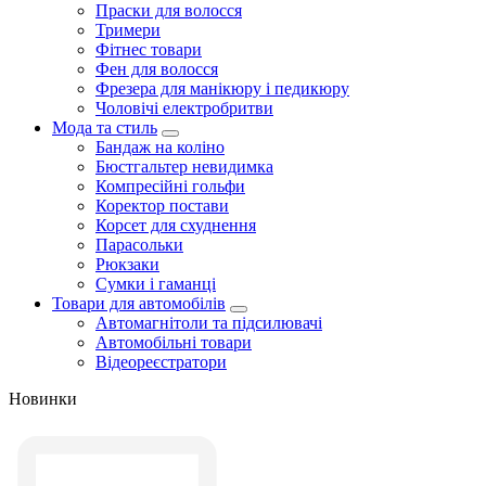
Праски для волосся
Тримери
Фітнес товари
Фен для волосся
Фрезера для манікюру і педикюру
Чоловічі електробритви
Мода та стиль
Бандаж на коліно
Бюстгальтер невидимка
Компресійні гольфи
Коректор постави
Корсет для схуднення
Парасольки
Рюкзаки
Сумки і гаманці
Товари для автомобілів
Автомагнітоли та підсилювачі
Автомобільні товари
Відеореєстратори
Новинки