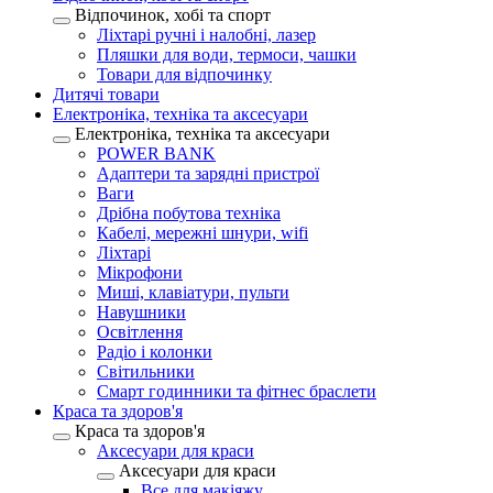
Відпочинок, хобі та спорт
Ліхтарі ручні і налобні, лазер
Пляшки для води, термоси, чашки
Товари для відпочинку
Дитячі товари
Електроніка, техніка та аксесуари
Електроніка, техніка та аксесуари
POWER BANK
Адаптери та зарядні пристрої
Ваги
Дрібна побутова техніка
Кабелі, мережні шнури, wifi
Ліхтарі
Мікрофони
Миші, клавіатури, пульти
Навушники
Освітлення
Радіо і колонки
Світильники
Смарт годинники та фітнес браслети
Краса та здоров'я
Краса та здоров'я
Аксесуари для краси
Аксесуари для краси
Все для макіяжу