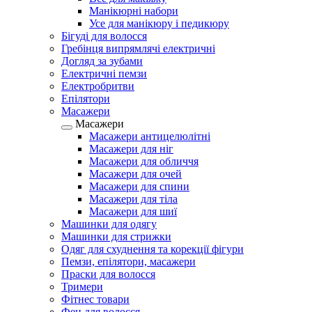
Манікюрні набори
Усе для манікюру і педикюру
Бігуді для волосся
Гребінця випрямлячі електричні
Догляд за зубами
Електричні пемзи
Електробритви
Епілятори
Масажери
Масажери
Масажери антицелюлітні
Масажери для ніг
Масажери для обличчя
Масажери для очей
Масажери для спини
Масажери для тіла
Масажери для шиї
Машинки для одягу
Машинки для стрижки
Одяг для схуднення та корекції фігури
Пемзи, епілятори, масажери
Праски для волосся
Тримери
Фітнес товари
Фен для волосся