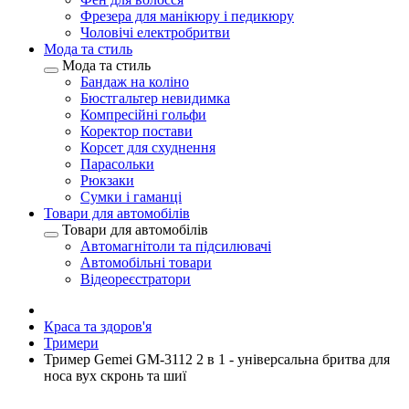
Фрезера для манікюру і педикюру
Чоловічі електробритви
Мода та стиль
Мода та стиль
Бандаж на коліно
Бюстгальтер невидимка
Компресійні гольфи
Коректор постави
Корсет для схуднення
Парасольки
Рюкзаки
Сумки і гаманці
Товари для автомобілів
Товари для автомобілів
Автомагнітоли та підсилювачі
Автомобільні товари
Відеореєстратори
Краса та здоров'я
Тримери
Тример Gemei GM-3112 2 в 1 - універсальна бритва для
носа вух скронь та шиї