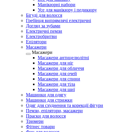
Манікюрні набори
Усе для манікюру і педикюру
Бігуді для волосся
Гребінця випрямлячі електричні
Догляд за зубами
Електричні пемзи
Електробритви
Епілятори
Масажери
Масажери
Масажери антицелюлітні
Масажери для ніг
Масажери для обличчя
Масажери для очей
Масажери для спини
Масажери для тіла
Масажери для шиї
Машинки для одягу
Машинки для стрижки
Одяг для схуднення та корекції фігури
Пемзи, епілятори, масажери
Праски для волосся
Тримери
Фітнес товари
Фен для волосся