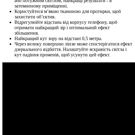
або потужним світлом, найкращі результати - в
затемненому приміщенні.
Користуйтеся м’якою тканиною для протирки, щоб
захистити об’єктив.
Відрегулюйте відстань від корпусу телефону, щоб
отримати найкращий зір і оптимальний ефект
збільшення.
Найкращий кут зору на відстані 0,5 метра.
Через велику поверхню лінзи може спостерігатися ефект
дзеркального відбиття. Налаштуйте яскравість світла і
кут падіння променів, щоб усунути цей ефект.