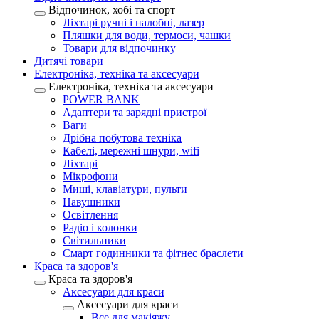
Відпочинок, хобі та спорт
Ліхтарі ручні і налобні, лазер
Пляшки для води, термоси, чашки
Товари для відпочинку
Дитячі товари
Електроніка, техніка та аксесуари
Електроніка, техніка та аксесуари
POWER BANK
Адаптери та зарядні пристрої
Ваги
Дрібна побутова техніка
Кабелі, мережні шнури, wifi
Ліхтарі
Мікрофони
Миші, клавіатури, пульти
Навушники
Освітлення
Радіо і колонки
Світильники
Смарт годинники та фітнес браслети
Краса та здоров'я
Краса та здоров'я
Аксесуари для краси
Аксесуари для краси
Все для макіяжу