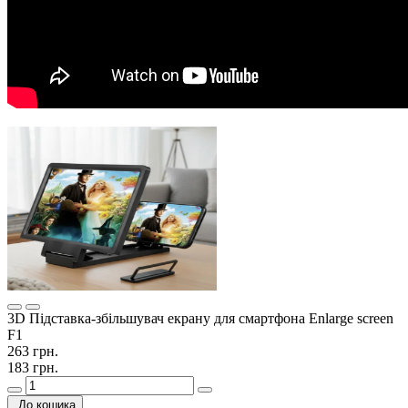
3D Підставка-збільшувач екрану для смартфона Enlarge screen
F1
263 грн.
183 грн.
До кошика