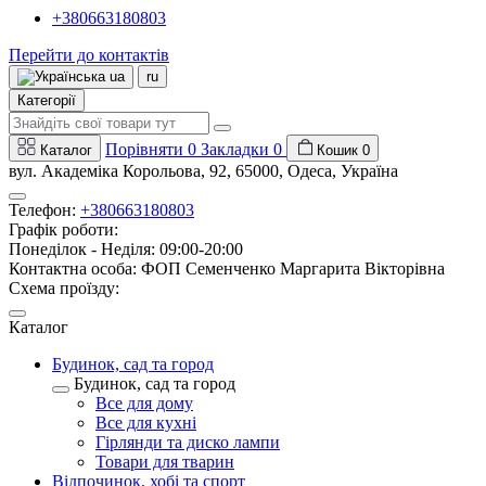
+380663180803
Перейти до контактів
ua
ru
Категорії
Порівняти
0
Закладки
0
Каталог
Кошик
0
вул. Академіка Корольова, 92, 65000, Одеса, Україна
Телефон:
+380663180803
Графік роботи:
Понеділок - Неділя: 09:00-20:00
Контактна особа: ФОП Семенченко Маргарита Вікторівна
Схема проїзду:
Каталог
Будинок, сад та город
Будинок, сад та город
Все для дому
Все для кухні
Гірлянди та диско лампи
Товари для тварин
Відпочинок, хобі та спорт