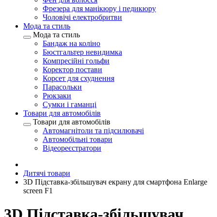
Фрезера для манікюру і педикюру
Чоловічі електробритви
Мода та стиль
Мода та стиль
Бандаж на коліно
Бюстгальтер невидимка
Компресійні гольфи
Коректор постави
Корсет для схуднення
Парасольки
Рюкзаки
Сумки і гаманці
Товари для автомобілів
Товари для автомобілів
Автомагнітоли та підсилювачі
Автомобільні товари
Відеореєстратори
Дитячі товари
3D Підставка-збільшувач екрану для смартфона Enlarge
screen F1
3D Підставка-збільшувач