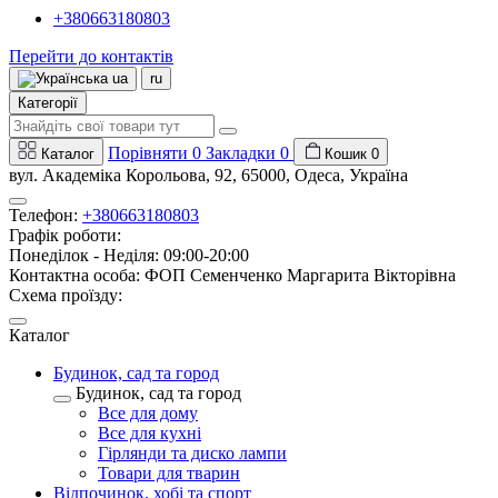
+380663180803
Перейти до контактів
ua
ru
Категорії
Порівняти
0
Закладки
0
Каталог
Кошик
0
вул. Академіка Корольова, 92, 65000, Одеса, Україна
Телефон:
+380663180803
Графік роботи:
Понеділок - Неділя: 09:00-20:00
Контактна особа: ФОП Семенченко Маргарита Вікторівна
Схема проїзду:
Каталог
Будинок, сад та город
Будинок, сад та город
Все для дому
Все для кухні
Гірлянди та диско лампи
Товари для тварин
Відпочинок, хобі та спорт