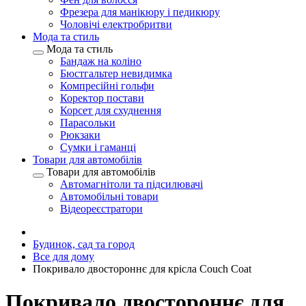
Фрезера для манікюру і педикюру
Чоловічі електробритви
Мода та стиль
Мода та стиль
Бандаж на коліно
Бюстгальтер невидимка
Компресійні гольфи
Коректор постави
Корсет для схуднення
Парасольки
Рюкзаки
Сумки і гаманці
Товари для автомобілів
Товари для автомобілів
Автомагнітоли та підсилювачі
Автомобільні товари
Відеореєстратори
Будинок, сад та город
Все для дому
Покривало двостороннє для крісла Couch Coat
Покривало двостороннє для