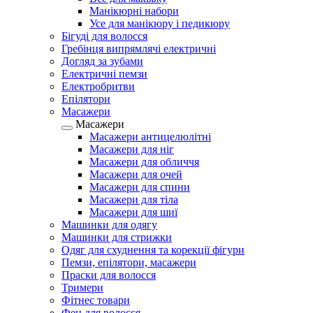
Манікюрні набори
Усе для манікюру і педикюру
Бігуді для волосся
Гребінця випрямлячі електричні
Догляд за зубами
Електричні пемзи
Електробритви
Епілятори
Масажери
Масажери
Масажери антицелюлітні
Масажери для ніг
Масажери для обличчя
Масажери для очей
Масажери для спини
Масажери для тіла
Масажери для шиї
Машинки для одягу
Машинки для стрижки
Одяг для схуднення та корекції фігури
Пемзи, епілятори, масажери
Праски для волосся
Тримери
Фітнес товари
Фен для волосся