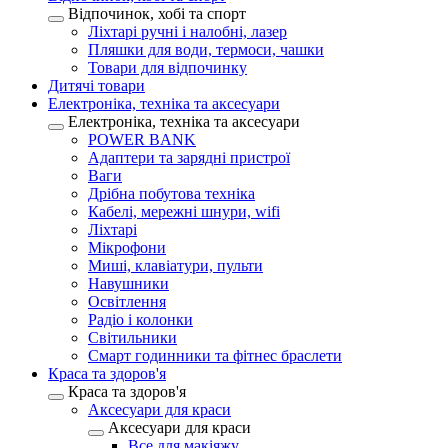
Відпочинок, хобі та спорт
Ліхтарі ручні і налобні, лазер
Пляшки для води, термоси, чашки
Товари для відпочинку
Дитячі товари
Електроніка, техніка та аксесуари
Електроніка, техніка та аксесуари
POWER BANK
Адаптери та зарядні пристрої
Ваги
Дрібна побутова техніка
Кабелі, мережні шнури, wifi
Ліхтарі
Мікрофони
Миші, клавіатури, пульти
Навушники
Освітлення
Радіо і колонки
Світильники
Смарт годинники та фітнес браслети
Краса та здоров'я
Краса та здоров'я
Аксесуари для краси
Аксесуари для краси
Все для макіяжу