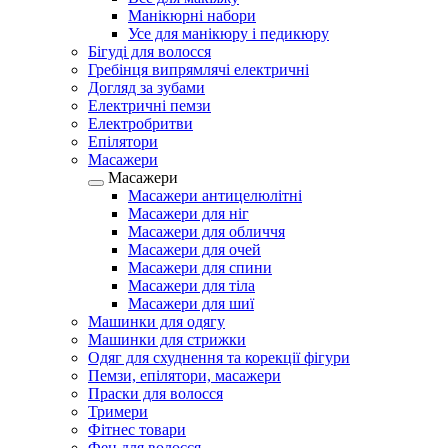
Манікюрні набори
Усе для манікюру і педикюру
Бігуді для волосся
Гребінця випрямлячі електричні
Догляд за зубами
Електричні пемзи
Електробритви
Епілятори
Масажери
Масажери
Масажери антицелюлітні
Масажери для ніг
Масажери для обличчя
Масажери для очей
Масажери для спини
Масажери для тіла
Масажери для шиї
Машинки для одягу
Машинки для стрижки
Одяг для схуднення та корекції фігури
Пемзи, епілятори, масажери
Праски для волосся
Тримери
Фітнес товари
Фен для волосся