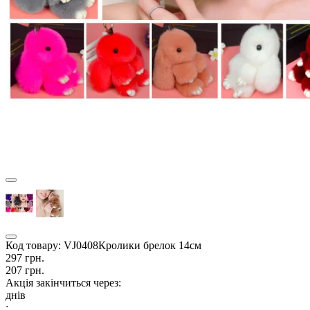
Код товару:
VJ0408Кролики брелок 14см
297 грн.
207 грн.
Акція закінчиться через:
днів
: