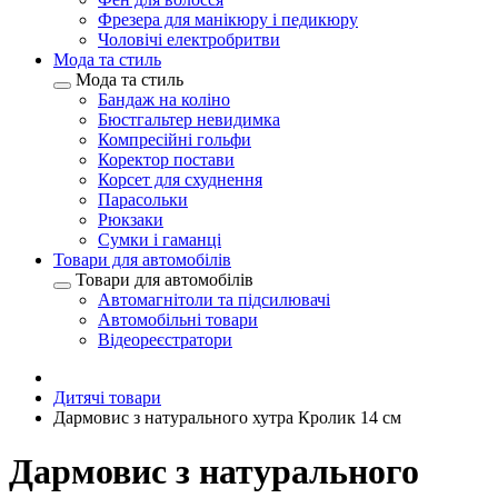
Фрезера для манікюру і педикюру
Чоловічі електробритви
Мода та стиль
Мода та стиль
Бандаж на коліно
Бюстгальтер невидимка
Компресійні гольфи
Коректор постави
Корсет для схуднення
Парасольки
Рюкзаки
Сумки і гаманці
Товари для автомобілів
Товари для автомобілів
Автомагнітоли та підсилювачі
Автомобільні товари
Відеореєстратори
Дитячі товари
Дармовис з натурального хутра Кролик 14 см
Дармовис з натурального