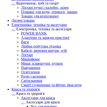
Відпочинок, хобі та спорт
Ліхтарі ручні і налобні, лазер
Пляшки для води, термоси, чашки
Товари для відпочинку
Дитячі товари
Електроніка, техніка та аксесуари
Електроніка, техніка та аксесуари
POWER BANK
Адаптери та зарядні пристрої
Ваги
Дрібна побутова техніка
Кабелі, мережні шнури, wifi
Ліхтарі
Мікрофони
Миші, клавіатури, пульти
Навушники
Освітлення
Радіо і колонки
Світильники
Смарт годинники та фітнес браслети
Краса та здоров'я
Краса та здоров'я
Аксесуари для краси
Аксесуари для краси
Все для макіяжу