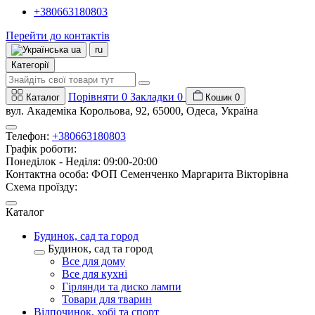
+380663180803
Перейти до контактів
ua
ru
Категорії
Порівняти
0
Закладки
0
Каталог
Кошик
0
вул. Академіка Корольова, 92, 65000, Одеса, Україна
Телефон:
+380663180803
Графік роботи:
Понеділок - Неділя: 09:00-20:00
Контактна особа: ФОП Семенченко Маргарита Вікторівна
Схема проїзду:
Каталог
Будинок, сад та город
Будинок, сад та город
Все для дому
Все для кухні
Гірлянди та диско лампи
Товари для тварин
Відпочинок, хобі та спорт