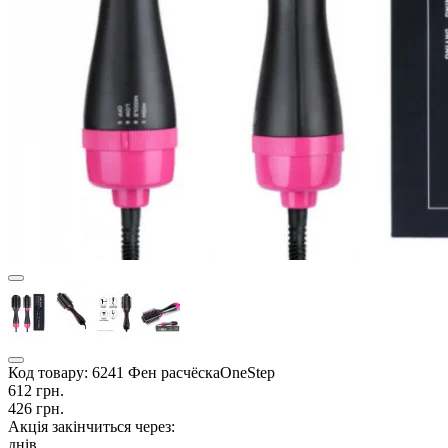
Код товару:
6241 Фен расчёскаOneStep
612 грн.
426 грн.
Акція закінчиться через:
днів