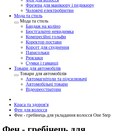
Фрезера для манікюру і педикюру
Чоловічі електробритви
Мода та стиль
Мода та стиль
Бандаж на коліно
Бюстгальтер невидимка
Компресійні гольфи
Коректор постави
Корсет для схуднення
Парасольки
Рюкзаки
Сумки і гаманці
Товари для автомобілів
Товари для автомобілів
Автомагнітоли та підсилювачі
Автомобільні товари
Відеореєстратори
Краса та здоров'я
Фен для волосся
Фен - гребінець для укладання волосся One Step
Фен - гребінець для