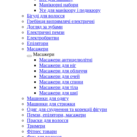
Манікюрні набори
Усе для манікюру і педикюру
Бігуді для волосся
Гребінця випрямлячі електричні
Догляд за зубами
Електричні пемзи
Електробритви
Епілятори
Масажери
Масажери
Масажери антицелюлітні
Масажери для ніг
Масажери для обличчя
Масажери для очей
Масажери для спини
Масажери для тіла
Масажери для шиї
Машинки для одягу
Машинки для стрижки
Одяг для схуднення та корекції фігури
Пемзи, епілятори, масажери
Праски для волосся
Тримери
Фітнес товари
Фен для волосся