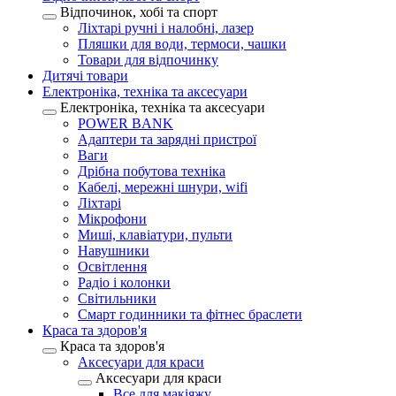
Відпочинок, хобі та спорт
Ліхтарі ручні і налобні, лазер
Пляшки для води, термоси, чашки
Товари для відпочинку
Дитячі товари
Електроніка, техніка та аксесуари
Електроніка, техніка та аксесуари
POWER BANK
Адаптери та зарядні пристрої
Ваги
Дрібна побутова техніка
Кабелі, мережні шнури, wifi
Ліхтарі
Мікрофони
Миші, клавіатури, пульти
Навушники
Освітлення
Радіо і колонки
Світильники
Смарт годинники та фітнес браслети
Краса та здоров'я
Краса та здоров'я
Аксесуари для краси
Аксесуари для краси
Все для макіяжу