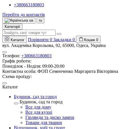
+380663180803
Перейти до контактів
ua
ru
Категорії
Порівняти
0
Закладки
0
Каталог
Кошик
0
вул. Академіка Корольова, 92, 65000, Одеса, Україна
Телефон:
+380663180803
Графік роботи:
Понеділок - Неділя: 09:00-20:00
Контактна особа: ФОП Семенченко Маргарита Вікторівна
Схема проїзду:
Каталог
Будинок, сад та город
Будинок, сад та город
Все для дому
Все для кухні
Гірлянди та диско лампи
Товари для тварин
Відпочинок, хобі та спорт