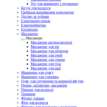
Усе для манікюру і педикюру
Бігуді для волосся
Гребінця випрямлячі електричні
Догляд за зубами
Електричні пемзи
Електробритви
Епілятори
Масажери
Масажери
Масажери антицелюлітні
Масажери для ніг
Масажери для обличчя
Масажери для очей
Масажери для спини
Масажери для тіла
Масажери для шиї
Машинки для одягу
Машинки для стрижки
Одяг для схуднення та корекції фігури
Пемзи, епілятори, масажери
Праски для волосся
Тримери
Фітнес товари
Фен для волосся
Фрезера для манікюру і педикюру