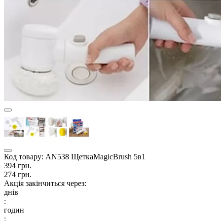
Код товару:
AN538 ЩеткаMagicBrush 5в1
394 грн.
274 грн.
Акція закінчиться через:
днів
:
годин
: