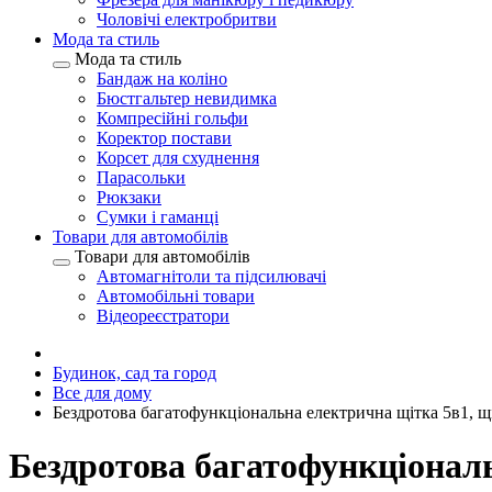
Чоловічі електробритви
Мода та стиль
Мода та стиль
Бандаж на коліно
Бюстгальтер невидимка
Компресійні гольфи
Коректор постави
Корсет для схуднення
Парасольки
Рюкзаки
Сумки і гаманці
Товари для автомобілів
Товари для автомобілів
Автомагнітоли та підсилювачі
Автомобільні товари
Відеореєстратори
Будинок, сад та город
Все для дому
Бездротова багатофункціональна електрична щітка 5в1, щ
Бездротова багатофункціональ