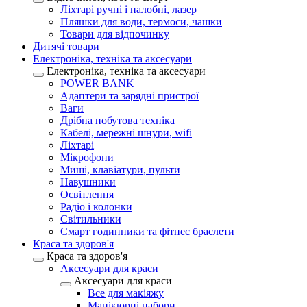
Ліхтарі ручні і налобні, лазер
Пляшки для води, термоси, чашки
Товари для відпочинку
Дитячі товари
Електроніка, техніка та аксесуари
Електроніка, техніка та аксесуари
POWER BANK
Адаптери та зарядні пристрої
Ваги
Дрібна побутова техніка
Кабелі, мережні шнури, wifi
Ліхтарі
Мікрофони
Миші, клавіатури, пульти
Навушники
Освітлення
Радіо і колонки
Світильники
Смарт годинники та фітнес браслети
Краса та здоров'я
Краса та здоров'я
Аксесуари для краси
Аксесуари для краси
Все для макіяжу
Манікюрні набори