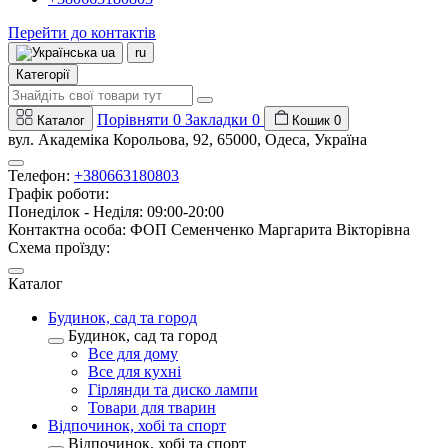
Перейти до контактів
ua
ru
Категорії
Порівняти
0
Закладки
0
Каталог
Кошик
0
вул. Академіка Корольова, 92, 65000, Одеса, Україна
Телефон:
+380663180803
Графік роботи:
Понеділок - Неділя: 09:00-20:00
Контактна особа: ФОП Семенченко Маргарита Вікторівна
Схема проїзду:
Каталог
Будинок, сад та город
Будинок, сад та город
Все для дому
Все для кухні
Гірлянди та диско лампи
Товари для тварин
Відпочинок, хобі та спорт
Відпочинок, хобі та спорт