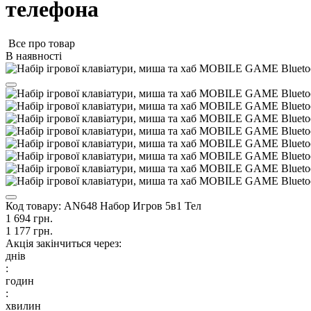
телефона
Все про товар
В наявності
Код товару:
AN648 Набор Игров 5в1 Тел
1 694 грн.
1 177 грн.
Акція закінчиться через:
днів
:
годин
:
хвилин