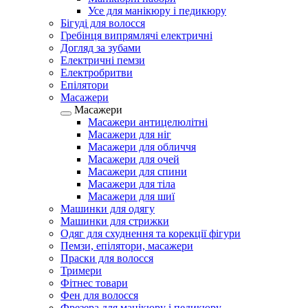
Усе для манікюру і педикюру
Бігуді для волосся
Гребінця випрямлячі електричні
Догляд за зубами
Електричні пемзи
Електробритви
Епілятори
Масажери
Масажери
Масажери антицелюлітні
Масажери для ніг
Масажери для обличчя
Масажери для очей
Масажери для спини
Масажери для тіла
Масажери для шиї
Машинки для одягу
Машинки для стрижки
Одяг для схуднення та корекції фігури
Пемзи, епілятори, масажери
Праски для волосся
Тримери
Фітнес товари
Фен для волосся
Фрезера для манікюру і педикюру