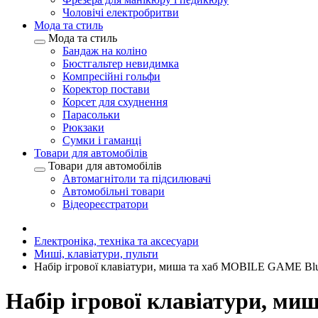
Чоловічі електробритви
Мода та стиль
Мода та стиль
Бандаж на коліно
Бюстгальтер невидимка
Компресійні гольфи
Коректор постави
Корсет для схуднення
Парасольки
Рюкзаки
Сумки і гаманці
Товари для автомобілів
Товари для автомобілів
Автомагнітоли та підсилювачі
Автомобільні товари
Відеореєстратори
Електроніка, техніка та аксесуари
Миші, клавіатури, пульти
Набір ігрової клавіатури, миша та хаб MOBILE GAME Blue
Набір ігрової клавіатури, ми