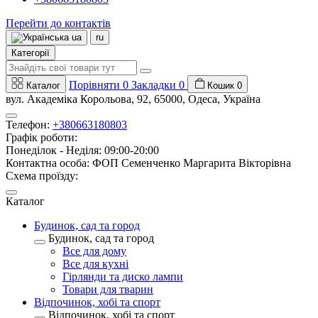
Перейти до контактів
ua
ru
Категорії
Порівняти
0
Закладки
0
Каталог
Кошик
0
вул. Академіка Корольова, 92, 65000, Одеса, Україна
Телефон:
+380663180803
Графік роботи:
Понеділок - Неділя: 09:00-20:00
Контактна особа: ФОП Семенченко Маргарита Вікторівна
Схема проїзду:
Каталог
Будинок, сад та город
Будинок, сад та город
Все для дому
Все для кухні
Гірлянди та диско лампи
Товари для тварин
Відпочинок, хобі та спорт
Відпочинок, хобі та спорт