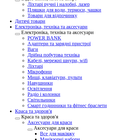
Ліхтарі ручні і налобні, лазер
Пляшки для води, термоси, чашки
Товари для відпочинку
Дитячі товари
Електроніка, техніка та аксесуари
Електроніка, техніка та аксесуари
POWER BANK
Адаптери та зарядні пристрої
Ваги
Дрібна побутова техніка
Кабелі, мережні шнури, wifi
Ліхтарі
Мікрофони
Миші, клавіатури, пульти
Навушники
Освітлення
Радіо і колонки
Світильники
Смарт годинники та фітнес браслети
Краса та здоров'я
Краса та здоров'я
Аксесуари для краси
Аксесуари для краси
Все для макіяжу
Манікюрні набори