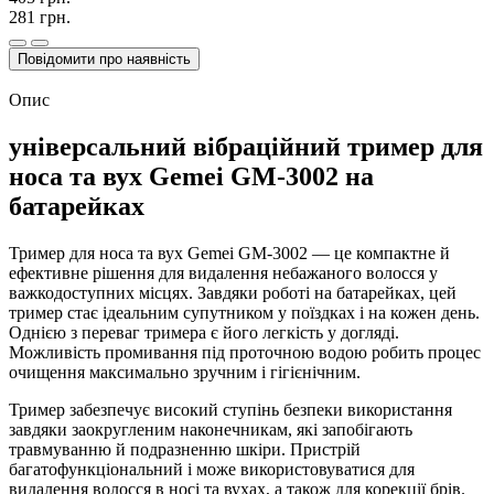
281 грн.
Повідомити про наявність
Опис
універсальний вібраційний тример для
носа та вух Gemei GM-3002 на
батарейках
Тример для носа та вух Gemei GM-3002 — це компактне й
ефективне рішення для видалення небажаного волосся у
важкодоступних місцях. Завдяки роботі на батарейках, цей
тример стає ідеальним супутником у поїздках і на кожен день.
Однією з переваг тримера є його легкість у догляді.
Можливість промивання під проточною водою робить процес
очищення максимально зручним і гігієнічним.
Тример забезпечує високий ступінь безпеки використання
завдяки заокругленим наконечникам, які запобігають
травмуванню й подразненню шкіри. Пристрій
багатофункціональний і може використовуватися для
видалення волосся в носі та вухах, а також для корекції брів.