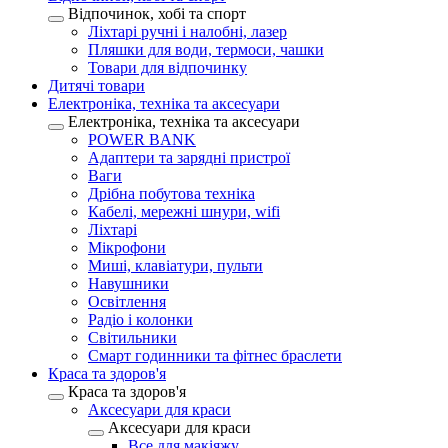
Відпочинок, хобі та спорт
Ліхтарі ручні і налобні, лазер
Пляшки для води, термоси, чашки
Товари для відпочинку
Дитячі товари
Електроніка, техніка та аксесуари
Електроніка, техніка та аксесуари
POWER BANK
Адаптери та зарядні пристрої
Ваги
Дрібна побутова техніка
Кабелі, мережні шнури, wifi
Ліхтарі
Мікрофони
Миші, клавіатури, пульти
Навушники
Освітлення
Радіо і колонки
Світильники
Смарт годинники та фітнес браслети
Краса та здоров'я
Краса та здоров'я
Аксесуари для краси
Аксесуари для краси
Все для макіяжу