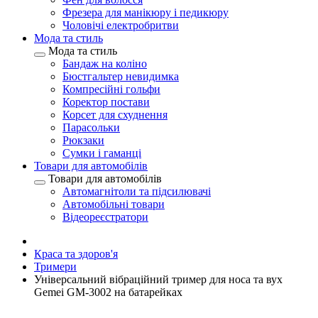
Фрезера для манікюру і педикюру
Чоловічі електробритви
Мода та стиль
Мода та стиль
Бандаж на коліно
Бюстгальтер невидимка
Компресійні гольфи
Коректор постави
Корсет для схуднення
Парасольки
Рюкзаки
Сумки і гаманці
Товари для автомобілів
Товари для автомобілів
Автомагнітоли та підсилювачі
Автомобільні товари
Відеореєстратори
Краса та здоров'я
Тримери
Універсальний вібраційний тример для носа та вух
Gemei GM-3002 на батарейках