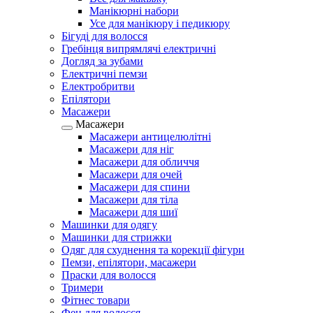
Манікюрні набори
Усе для манікюру і педикюру
Бігуді для волосся
Гребінця випрямлячі електричні
Догляд за зубами
Електричні пемзи
Електробритви
Епілятори
Масажери
Масажери
Масажери антицелюлітні
Масажери для ніг
Масажери для обличчя
Масажери для очей
Масажери для спини
Масажери для тіла
Масажери для шиї
Машинки для одягу
Машинки для стрижки
Одяг для схуднення та корекції фігури
Пемзи, епілятори, масажери
Праски для волосся
Тримери
Фітнес товари
Фен для волосся