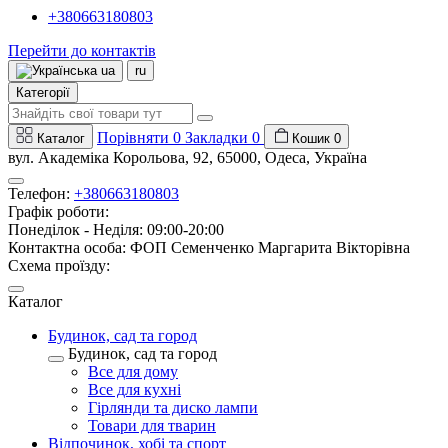
+380663180803
Перейти до контактів
ua
ru
Категорії
Порівняти
0
Закладки
0
Каталог
Кошик
0
вул. Академіка Корольова, 92, 65000, Одеса, Україна
Телефон:
+380663180803
Графік роботи:
Понеділок - Неділя: 09:00-20:00
Контактна особа: ФОП Семенченко Маргарита Вікторівна
Схема проїзду:
Каталог
Будинок, сад та город
Будинок, сад та город
Все для дому
Все для кухні
Гірлянди та диско лампи
Товари для тварин
Відпочинок, хобі та спорт