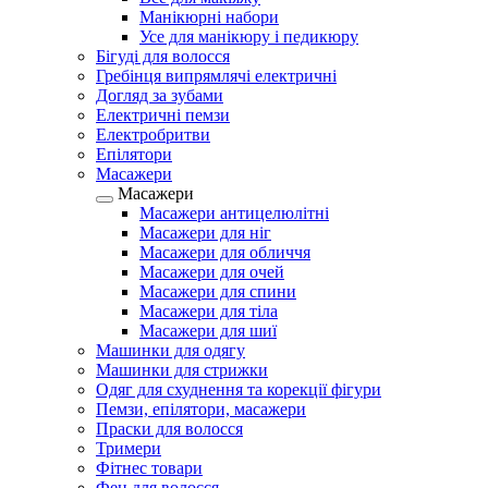
Манікюрні набори
Усе для манікюру і педикюру
Бігуді для волосся
Гребінця випрямлячі електричні
Догляд за зубами
Електричні пемзи
Електробритви
Епілятори
Масажери
Масажери
Масажери антицелюлітні
Масажери для ніг
Масажери для обличчя
Масажери для очей
Масажери для спини
Масажери для тіла
Масажери для шиї
Машинки для одягу
Машинки для стрижки
Одяг для схуднення та корекції фігури
Пемзи, епілятори, масажери
Праски для волосся
Тримери
Фітнес товари
Фен для волосся