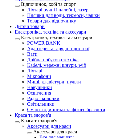
Відпочинок, хобі та спорт
Ліхтарі ручні і налобні, лазер
Пляшки для води, термоси, чашки
Товари для відпочинку
Дитячі товари
Електроніка, техніка та аксесуари
Електроніка, техніка та аксесуари
POWER BANK
Адаптери та зарядні пристрої
Ваги
Дрібна побутова техніка
Кабелі, мережні шнури, wifi
Ліхтарі
Мікрофони
Миші, клавіатури, пульти
Навушники
Освітлення
Радіо і колонки
Світильники
Смарт годинники та фітнес браслети
Краса та здоров'я
Краса та здоров'я
Аксесуари для краси
Аксесуари для краси
Все для макіяжу