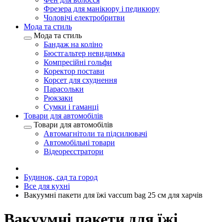
Фрезера для манікюру і педикюру
Чоловічі електробритви
Мода та стиль
Мода та стиль
Бандаж на коліно
Бюстгальтер невидимка
Компресійні гольфи
Коректор постави
Корсет для схуднення
Парасольки
Рюкзаки
Сумки і гаманці
Товари для автомобілів
Товари для автомобілів
Автомагнітоли та підсилювачі
Автомобільні товари
Відеореєстратори
Будинок, сад та город
Все для кухні
Вакуумні пакети для їжі vaccum bag 25 см для харчів
Вакуумні пакети для їжі