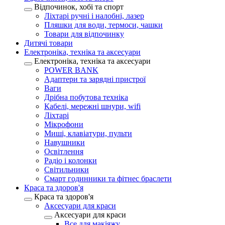
Відпочинок, хобі та спорт
Ліхтарі ручні і налобні, лазер
Пляшки для води, термоси, чашки
Товари для відпочинку
Дитячі товари
Електроніка, техніка та аксесуари
Електроніка, техніка та аксесуари
POWER BANK
Адаптери та зарядні пристрої
Ваги
Дрібна побутова техніка
Кабелі, мережні шнури, wifi
Ліхтарі
Мікрофони
Миші, клавіатури, пульти
Навушники
Освітлення
Радіо і колонки
Світильники
Смарт годинники та фітнес браслети
Краса та здоров'я
Краса та здоров'я
Аксесуари для краси
Аксесуари для краси
Все для макіяжу