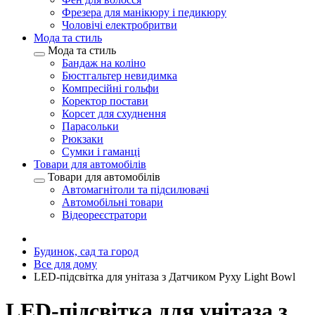
Фрезера для манікюру і педикюру
Чоловічі електробритви
Мода та стиль
Мода та стиль
Бандаж на коліно
Бюстгальтер невидимка
Компресійні гольфи
Коректор постави
Корсет для схуднення
Парасольки
Рюкзаки
Сумки і гаманці
Товари для автомобілів
Товари для автомобілів
Автомагнітоли та підсилювачі
Автомобільні товари
Відеореєстратори
Будинок, сад та город
Все для дому
LED-підсвітка для унітаза з Датчиком Руху Light Bowl
LED-підсвітка для унітаза з