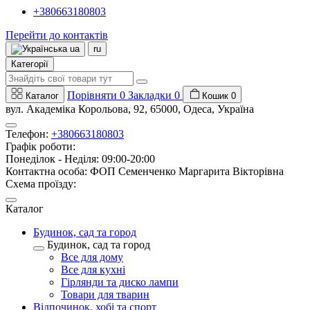
+380663180803
Перейти до контактів
ua
ru
Категорії
Порівняти
0
Закладки
0
Каталог
Кошик
0
вул. Академіка Корольова, 92, 65000, Одеса, Україна
Телефон:
+380663180803
Графік роботи:
Понеділок - Неділя: 09:00-20:00
Контактна особа: ФОП Семенченко Маргарита Вікторівна
Схема проїзду:
Каталог
Будинок, сад та город
Будинок, сад та город
Все для дому
Все для кухні
Гірлянди та диско лампи
Товари для тварин
Відпочинок, хобі та спорт