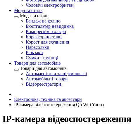
Чоловічі електробритви
Мода та стиль
Мода та стиль
Бандаж на коліно
Бюстгальтер невидимка
Компресійні гольфи
Коректор постави
Корсет для схуднення
Парасольки
Рюкзаки
Сумки і гаманці
Товари для автомобілів
Товари для автомобілів
Автомагнітоли та підсилювачі
Автомобільні товари
Відеореєстратори
Електроніка, техніка та аксесуари
IP-камера відеоспостереження Q5 Wifi Yoosee
IP-камера відеоспостереження