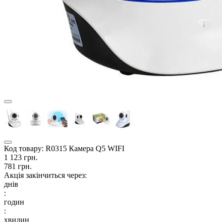
Код товару:
R0315 Камера Q5 WIFI
1 123 грн.
781 грн.
Акція закінчиться через:
днів
:
годин
:
хвилин