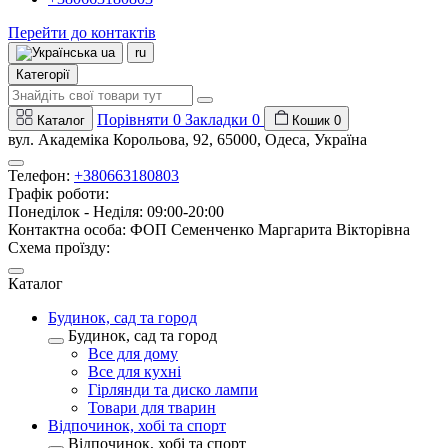
Перейти до контактів
ua
ru
Категорії
Порівняти
0
Закладки
0
Каталог
Кошик
0
вул. Академіка Корольова, 92, 65000, Одеса, Україна
Телефон:
+380663180803
Графік роботи:
Понеділок - Неділя: 09:00-20:00
Контактна особа: ФОП Семенченко Маргарита Вікторівна
Схема проїзду:
Каталог
Будинок, сад та город
Будинок, сад та город
Все для дому
Все для кухні
Гірлянди та диско лампи
Товари для тварин
Відпочинок, хобі та спорт
Відпочинок, хобі та спорт