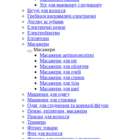
Усе для манікюру і педикюру
Бігуді для волосся
Гребінця випрямлячі електричні
Догляд за зубами
Електричні пемзи
Електробритви
Епілятори
Масажери
Масажери
Масажери антицелюлітні
Масажери для ніг
Масажери для обличчя
Масажери для очей
Масажери для спини
Масажери для тіла
Масажери для шиї
Машинки для одягу
Машинки для стрижки
Одяг для схуднення та корекції фігури
Пемзи, епілятори, масажери
Праски для волосся
Тримери
Фітнес товари
Фен для волосся
Фрезера для манікюру і педикюру