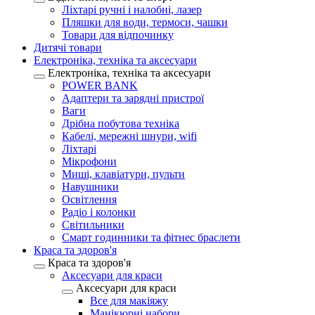
Ліхтарі ручні і налобні, лазер
Пляшки для води, термоси, чашки
Товари для відпочинку
Дитячі товари
Електроніка, техніка та аксесуари
Електроніка, техніка та аксесуари
POWER BANK
Адаптери та зарядні пристрої
Ваги
Дрібна побутова техніка
Кабелі, мережні шнури, wifi
Ліхтарі
Мікрофони
Миші, клавіатури, пульти
Навушники
Освітлення
Радіо і колонки
Світильники
Смарт годинники та фітнес браслети
Краса та здоров'я
Краса та здоров'я
Аксесуари для краси
Аксесуари для краси
Все для макіяжу
Манікюрні набори