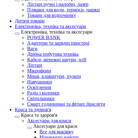
Ліхтарі ручні і налобні, лазер
Пляшки для води, термоси, чашки
Товари для відпочинку
Дитячі товари
Електроніка, техніка та аксесуари
Електроніка, техніка та аксесуари
POWER BANK
Адаптери та зарядні пристрої
Ваги
Дрібна побутова техніка
Кабелі, мережні шнури, wifi
Ліхтарі
Мікрофони
Миші, клавіатури, пульти
Навушники
Освітлення
Радіо і колонки
Світильники
Смарт годинники та фітнес браслети
Краса та здоров'я
Краса та здоров'я
Аксесуари для краси
Аксесуари для краси
Все для макіяжу
Манікюрні набори