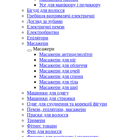
Усе для манікюру і педикюру
Бігуді для волосся
Гребінця випрямлячі електричні
Догляд за зубами
Електричні пемзи
Електробритви
Епілятори
Масажери
Масажери
Масажери антицелюлітні
Масажери для ніг
Масажери для обличчя
Масажери для очей
Масажери для спини
Масажери для тіла
Масажери для шиї
Машинки для одягу
Машинки для стрижки
Одяг для схуднення та корекції фігури
Пемзи, епілятори, масажери
Праски для волосся
Тримери
Фітнес товари
Фен для волосся
Фрезера для манікюру і педикюру