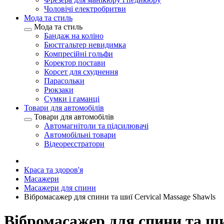
Чоловічі електробритви
Мода та стиль
Мода та стиль
Бандаж на коліно
Бюстгальтер невидимка
Компресійні гольфи
Коректор постави
Корсет для схуднення
Парасольки
Рюкзаки
Сумки і гаманці
Товари для автомобілів
Товари для автомобілів
Автомагнітоли та підсилювачі
Автомобільні товари
Відеореєстратори
Краса та здоров'я
Масажери
Масажери для спини
Вібромасажер для спини та шиї Cervical Massage Shawls
Вібромасажер для спини та ши