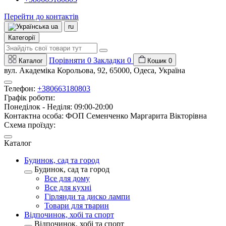
Перейти до контактів
ua
ru
Категорії
Порівняти
0
Закладки
0
Каталог
Кошик
0
вул. Академіка Корольова, 92, 65000, Одеса, Україна
Телефон:
+380663180803
Графік роботи:
Понеділок - Неділя: 09:00-20:00
Контактна особа: ФОП Семенченко Маргарита Вікторівна
Схема проїзду:
Каталог
Будинок, сад та город
Будинок, сад та город
Все для дому
Все для кухні
Гірлянди та диско лампи
Товари для тварин
Відпочинок, хобі та спорт
Відпочинок, хобі та спорт