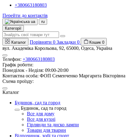
+380663180803
Перейти до контактів
ua
ru
Категорії
Порівняти
0
Закладки
0
Каталог
Кошик
0
вул. Академіка Корольова, 92, 65000, Одеса, Україна
Телефон:
+380663180803
Графік роботи:
Понеділок - Неділя: 09:00-20:00
Контактна особа: ФОП Семенченко Маргарита Вікторівна
Схема проїзду:
Каталог
Будинок, сад та город
Будинок, сад та город
Все для дому
Все для кухні
Гірлянди та диско лампи
Товари для тварин
Відпочинок, хобі та спорт