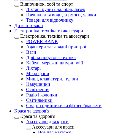
Відпочинок, хобі та спорт
Ліхтарі ручні і налобні, лазер
Пляшки для води, термоси, чашки
Товари для відпочинку
Дитячі товари
Електроніка, техніка та аксесуари
Електроніка, техніка та аксесуари
POWER BANK
Адаптери та зарядні пристрої
Ваги
Дрібна побутова техніка
Кабелі, мережні шнури, wifi
Ліхтарі
Мікрофони
Миші, клавіатури, пульти
Навушники
Освітлення
Радіо і колонки
Світильники
Смарт годинники та фітнес браслети
Краса та здоров'я
Краса та здоров'я
Аксесуари для краси
Аксесуари для краси
Все для макіяжу