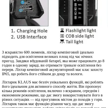
З яскравістю 600 люменів, ліхтар кемпінговий ідеально
підходить для освітлення великих площ під час нічних
пригод. Завдяки вбудованій батареї, яка може працювати до 8
годин в одному заряді, ви отримаєте тривале освітлення без
перерв. Ліхтар кемпінговий акумуляторний має клас захисту
IP65, що робить його стійким до дощу та вологи.
Ліхтарик KLAUS має безліч унікальних функцій, які роблять
його ідеальним для активного способу життя. Він пропонує
кілька режимів освітлення, включно з яскравим, середнім і
економним режимами, що дає змогу використовувати його в
різних ситуаціях — від прогулянок містом до походів у гори.
Ліхтарик також має функцію різання часу, що дає змогу