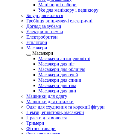
Манікюрні набори
Усе для манікюру і педикюру
Бігуді для волосся
Гребінця випрямлячі електричні
Догляд за зубами
Електричні пемзи
Електробритви
Епілятори
Масажери
Масажери
Масажери антицелюлітні
Масажери для ніг
Масажери для обличчя
Масажери для очей
Масажери для спини
Масажери для тіла
Масажери для шиї
Машинки для одягу
Машинки для стрижки
Одяг для схуднення та корекції фігури
Пемзи, епілятори, масажери
Праски для волосся
Тримери
Фітнес товари
Фен для волосся