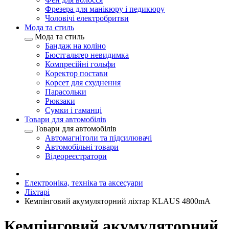
Фрезера для манікюру і педикюру
Чоловічі електробритви
Мода та стиль
Мода та стиль
Бандаж на коліно
Бюстгальтер невидимка
Компресійні гольфи
Коректор постави
Корсет для схуднення
Парасольки
Рюкзаки
Сумки і гаманці
Товари для автомобілів
Товари для автомобілів
Автомагнітоли та підсилювачі
Автомобільні товари
Відеореєстратори
Електроніка, техніка та аксесуари
Ліхтарі
Кемпінговий акумуляторний ліхтар KLAUS 4800mA
Кемпінговий акумуляторний