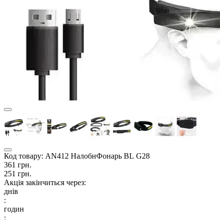
Код товару:
AN412 НалобнФонарь BL G28
361 грн.
251 грн.
Акція закінчиться через:
днів
:
годин
: