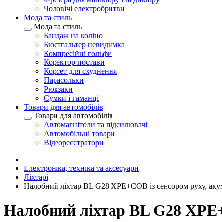
Чоловічі електробритви
Мода та стиль
Мода та стиль
Бандаж на коліно
Бюстгальтер невидимка
Компресійні гольфи
Коректор постави
Корсет для схуднення
Парасольки
Рюкзаки
Сумки і гаманці
Товари для автомобілів
Товари для автомобілів
Автомагнітоли та підсилювачі
Автомобільні товари
Відеореєстратори
Електроніка, техніка та аксесуари
Ліхтарі
Налобний ліхтар BL G28 XPE+COB із сенсором руху, аку
Налобний ліхтар BL G28 XPE+