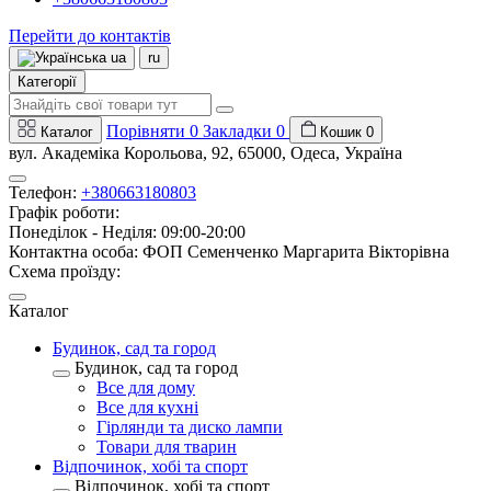
Перейти до контактів
ua
ru
Категорії
Порівняти
0
Закладки
0
Каталог
Кошик
0
вул. Академіка Корольова, 92, 65000, Одеса, Україна
Телефон:
+380663180803
Графік роботи:
Понеділок - Неділя: 09:00-20:00
Контактна особа: ФОП Семенченко Маргарита Вікторівна
Схема проїзду:
Каталог
Будинок, сад та город
Будинок, сад та город
Все для дому
Все для кухні
Гірлянди та диско лампи
Товари для тварин
Відпочинок, хобі та спорт
Відпочинок, хобі та спорт