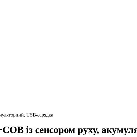
муляторний, USB-зарядка
COB із сенсором руху, акумул