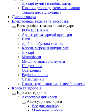
Ліхтарі ручні і налобні, лазер
Пляшки для води, термоси, чашки
Товари для відпочинку
Дитячі товари
Електроніка, техніка та аксесуари
Електроніка, техніка та аксесуари
POWER BANK
Адаптери та зарядні пристрої
Ваги
Дрібна побутова техніка
Кабелі, мережні шнури, wifi
Ліхтарі
Мікрофони
Миші, клавіатури, пульти
Навушники
Освітлення
Радіо і колонки
Світильники
Смарт годинники та фітнес браслети
Краса та здоров'я
Краса та здоров'я
Аксесуари для краси
Аксесуари для краси
Все для макіяжу
Манікюрні набори