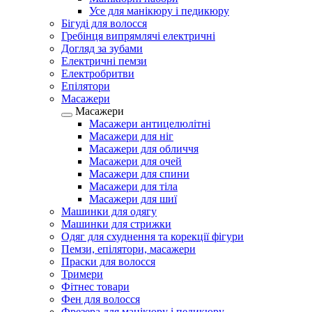
Усе для манікюру і педикюру
Бігуді для волосся
Гребінця випрямлячі електричні
Догляд за зубами
Електричні пемзи
Електробритви
Епілятори
Масажери
Масажери
Масажери антицелюлітні
Масажери для ніг
Масажери для обличчя
Масажери для очей
Масажери для спини
Масажери для тіла
Масажери для шиї
Машинки для одягу
Машинки для стрижки
Одяг для схуднення та корекції фігури
Пемзи, епілятори, масажери
Праски для волосся
Тримери
Фітнес товари
Фен для волосся
Фрезера для манікюру і педикюру