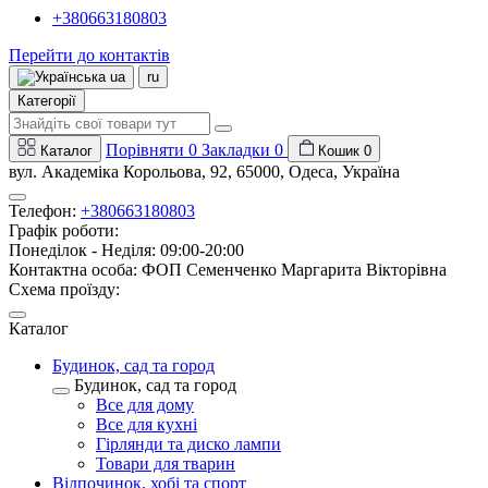
+380663180803
Перейти до контактів
ua
ru
Категорії
Порівняти
0
Закладки
0
Каталог
Кошик
0
вул. Академіка Корольова, 92, 65000, Одеса, Україна
Телефон:
+380663180803
Графік роботи:
Понеділок - Неділя: 09:00-20:00
Контактна особа: ФОП Семенченко Маргарита Вікторівна
Схема проїзду:
Каталог
Будинок, сад та город
Будинок, сад та город
Все для дому
Все для кухні
Гірлянди та диско лампи
Товари для тварин
Відпочинок, хобі та спорт