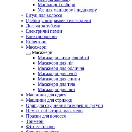
Манікюрні набори
Усе для манікюру і педикюру
Бігуді для волосся
Гребінця випрямлячі електричні
Догляд за зубами
Електричні пемзи
Електробритви
Епілятори
Масажери
Масажери
Масажери антицелюлітні
Масажери для ніг
Масажери для обличчя
Масажери для очей
Масажери для спини
Масажери для тіла
Масажери для шиї
Машинки для одягу
Машинки для стрижки
Одяг для схуднення та корекції фігури
Пемзи, епілятори, масажери
Праски для волосся
Тримери
Фітнес товари
Фен для волосся