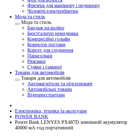
Фрезера для манікюру і педикюру
Чоловічі електробритви
Мода та стиль
Мода та стиль
Бандаж на коліно
Бюстгальтер невидимка
Компресійні гольфи
Коректор постави
Корсет для схуднення
Парасольки
Рюкзаки
Сумки і гаманці
Товари для автомобілів
Товари для автомобілів
Автомагнітоли та підсилювачі
Автомобільні товари
Відеореєстратори
Електроніка, техніка та аксесуари
POWER BANK
Power Bank LENYES PX487D зовнішній акумулятор
40000 мА·год портативний