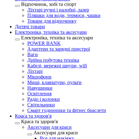
Відпочинок, хобі та спорт
Ліхтарі ручні і налобні, лазер
Пляшки для води, термоси, чашки
Товари для відпочинку
Дитячі товари
Електроніка, техніка та аксесуари
Електроніка, техніка та аксесуари
POWER BANK
Адаптери та зарядні пристрої
Ваги
Дрібна побутова техніка
Кабелі, мережні шнури, wifi
Ліхтарі
Мікрофони
Миші, клавіатури, пульти
Навушники
Освітлення
Радіо і колонки
Світильники
Смарт годинники та фітнес браслети
Краса та здоров'я
Краса та здоров'я
Аксесуари для краси
Аксесуари для краси
Все для макіяжу