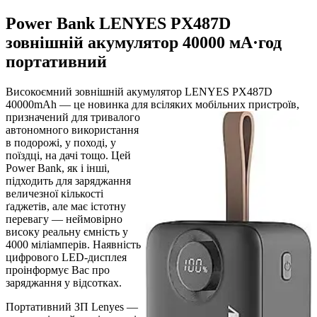
Power Bank LENYES PX487D
зовнішній акумулятор 40000 мА·год
портативний
Високоємний зовнішній акумулятор LENYES PX487D
40000mAh — це новинка для всіляких мобі
льних пристроїв,
призначений для тривалого
автономного використання
в подорожі, у поході, у
поїздці, на дачі тощо. Цей
Power Bank, як і інші,
підходить для заряджання
величезної кількості
ґаджетів, але має істотну
перевагу — неймовірно
високу реальну ємність у
4000 міліамперів. Наявність
цифрового LED-дисплея
проінформує Вас про
заряджання у відсотках.
Портативний ЗП Lenyes —