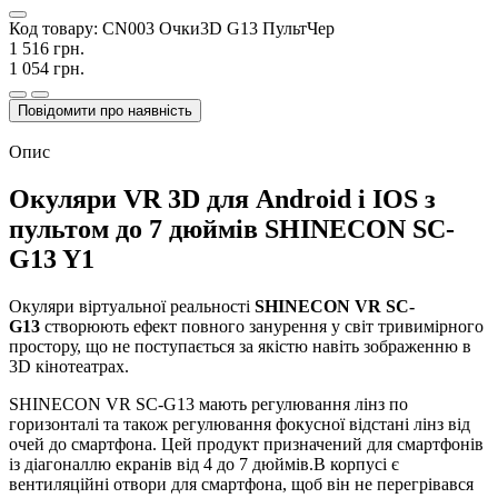
Код товару:
CN003 Очки3D G13 ПультЧер
1 516 грн.
1 054 грн.
Повідомити про наявність
Опис
Окуляри VR 3D для Android і IOS з
пультом до 7 дюймів SHINECON SC-
G13 Y1
Окуляри віртуальної реальності
SHINECON VR SC-
G13
створюють ефект повного занурення у світ тривимірного
простору, що не поступається за якістю навіть зображенню в
3D кінотеатрах.
SHINECON VR SC-G13 мають регулювання лінз по
горизонталі та також регулювання фокусної відстані лінз від
очей до смартфона. Цей продукт призначений для смартфонів
із діагоналлю екранів від 4 до 7 дюймів.В корпусі є
вентиляційні отвори для смартфона, щоб він не перегрівався