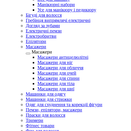
Манікюрні набори
Усе для манікюру і педикюру
Бігуді для волосся
Гребінця випрямлячі електричні
Догляд за зубами
Електричні пемзи
Електробритви
Епілятори
Масажери
Масажери
Масажери антицелюлітні
Масажери для ніг
Масажери для обличчя
Масажери для очей
Масажери для спини
Масажери для тіла
Масажери для шиї
Машинки для одягу
Машинки для стрижки
Одяг для схуднення та корекції фігури
Пемзи, епілятори, масажери
Праски для волосся
Тримери
Фітнес товари
Фен для волосся