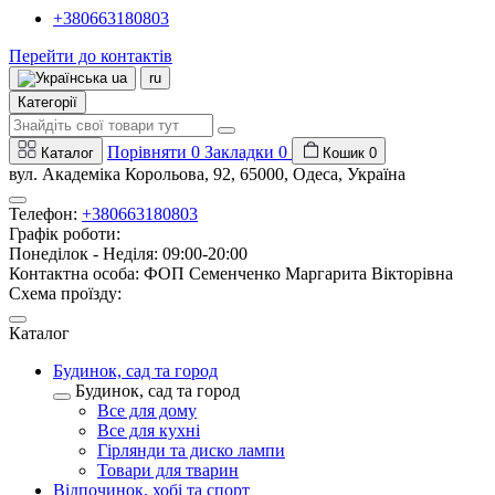
+380663180803
Перейти до контактів
ua
ru
Категорії
Порівняти
0
Закладки
0
Каталог
Кошик
0
вул. Академіка Корольова, 92, 65000, Одеса, Україна
Телефон:
+380663180803
Графік роботи:
Понеділок - Неділя: 09:00-20:00
Контактна особа: ФОП Семенченко Маргарита Вікторівна
Схема проїзду:
Каталог
Будинок, сад та город
Будинок, сад та город
Все для дому
Все для кухні
Гірлянди та диско лампи
Товари для тварин
Відпочинок, хобі та спорт