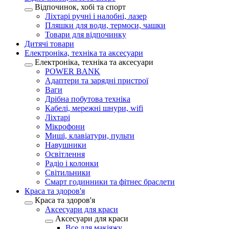
Відпочинок, хобі та спорт
Ліхтарі ручні і налобні, лазер
Пляшки для води, термоси, чашки
Товари для відпочинку
Дитячі товари
Електроніка, техніка та аксесуари
Електроніка, техніка та аксесуари
POWER BANK
Адаптери та зарядні пристрої
Ваги
Дрібна побутова техніка
Кабелі, мережні шнури, wifi
Ліхтарі
Мікрофони
Миші, клавіатури, пульти
Навушники
Освітлення
Радіо і колонки
Світильники
Смарт годинники та фітнес браслети
Краса та здоров'я
Краса та здоров'я
Аксесуари для краси
Аксесуари для краси
Все для макіяжу