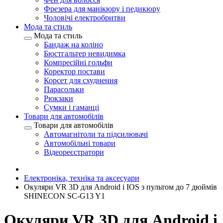
Фрезера для манікюру і педикюру
Чоловічі електробритви
Мода та стиль
Мода та стиль
Бандаж на коліно
Бюстгальтер невидимка
Компресійні гольфи
Коректор постави
Корсет для схуднення
Парасольки
Рюкзаки
Сумки і гаманці
Товари для автомобілів
Товари для автомобілів
Автомагнітоли та підсилювачі
Автомобільні товари
Відеореєстратори
Електроніка, техніка та аксесуари
Окуляри VR 3D для Android і IOS з пультом до 7 дюймів
SHINECON SC-G13 Y1
Окуляри VR 3D для Android і