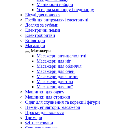
Манікюрні набори
Усе для манікюру і педикюру
Бігуді для волосся
Гребінця випрямлячі електричні
Догляд за зубами
Електричні пемзи
Електробритви
Епілятори
Масажери
Масажери
Масажери антицелюлітні
Масажери для ніг
Масажери для обличчя
Масажери для очей
Масажери для спини
Масажери для тіла
Масажери для шиї
Машинки для одягу
Машинки для стрижки
Одяг для схуднення та корекції фігури
Пемзи, епілятори, масажери
Праски для волосся
Тримери
Фітнес товари
Фен для волосся