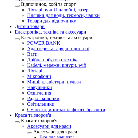
Відпочинок, хобі та спорт
Ліхтарі ручні і налобні, лазер
Пляшки для води, термоси, чашки
Товари для відпочинку
Дитячі товари
Електроніка, техніка та аксесуари
Електроніка, техніка та аксесуари
POWER BANK
Адаптери та зарядні пристрої
Ваги
Дрібна побутова техніка
Кабелі, мережні шнури, wifi
Ліхтарі
Мікрофони
Миші, клавіатури, пульти
Навушники
Освітлення
Радіо і колонки
Світильники
Смарт годинники та фітнес браслети
Краса та здоров'я
Краса та здоров'я
Аксесуари для краси
Аксесуари для краси
Все для макіяжу