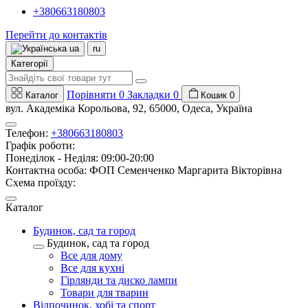
+380663180803
Перейти до контактів
ua
ru
Категорії
Порівняти
0
Закладки
0
Каталог
Кошик
0
вул. Академіка Корольова, 92, 65000, Одеса, Україна
Телефон:
+380663180803
Графік роботи:
Понеділок - Неділя: 09:00-20:00
Контактна особа: ФОП Семенченко Маргарита Вікторівна
Схема проїзду:
Каталог
Будинок, сад та город
Будинок, сад та город
Все для дому
Все для кухні
Гірлянди та диско лампи
Товари для тварин
Відпочинок, хобі та спорт