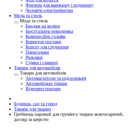
Фрезера для манікюру і педикюру
Чоловічі електробритви
Мода та стиль
Мода та стиль
Бандаж на коліно
Бюстгальтер невидимка
Компресійні гольфи
Коректор постави
Корсет для схуднення
Парасольки
Рюкзаки
Сумки і гаманці
Товари для автомобілів
Товари для автомобілів
Автомагнітоли та підсилювачі
Автомобільні товари
Відеореєстратори
Будинок, сад та город
Товари для тварин
Гребінець паровий для грумінгу тварин жовтогарячий,
догляд за шерстю