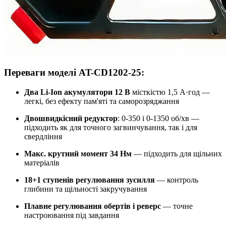
Переваги моделі AT-CD1202-25:
Два Li-Ion акумулятори 12 В
місткістю 1,5 А·год —
легкі, без ефекту пам'яті та саморозряджання
Двошвидкісний редуктор
: 0-350 і 0-1350 об/хв —
підходить як для точного загвинчування, так і для
свердління
Макс. крутний момент 34 Нм
— підходить для щільних
матеріалів
18+1 ступенів регулювання зусилля
— контроль
глибини та щільності закручування
Плавне регулювання обертів і реверс
— точне
настроювання під завдання