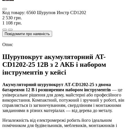
Код товару:
6560 Шурупов Инстр CD1202
2 530 грн.
1 108 грн.
Повідомити про наявність
Опис
Шурупокрут акумуляторний AT-
CD1202-25 12В з 2 АКБ і набором
інструментів у кейсі
Акумуляторний шурупокрут AT-CD1202-25 з двома
батареями 12 В і розширеним набором інструментів
— це
універсальне рішення для дому, майстерні або професійного
використання. Компактний, потужний і зручний у роботі, він
справляється із загвинчуванням, свердлінням і монтажними
завданнями в різних матеріалах — від дерева до металу.
Незалежність від електромережі робить його ідеальним
помічником для будівельників, меблевиків, монтажників і