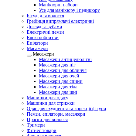
Манікюрні набори
Усе для манікюру і педикюру
Бігуді для волосся
Гребінця випрямлячі електричні
Догляд за зубами
Електричні пемзи
Електробритви
Епілятори
Масажери
Масажери
Масажери антицелюлітні
Масажери для ніг
Масажери для обличчя
Масажери для очей
Масажери для спини
Масажери для тіла
Масажери для шиї
Машинки для одягу
Машинки для стрижки
Одяг для схуднення та корекції фігури
Пемзи, епілятори, масажери
Праски для волосся
Тримери
Фітнес товари
Фен для волосся