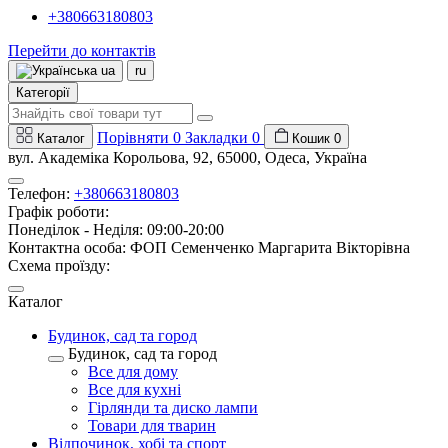
+380663180803
Перейти до контактів
ua
ru
Категорії
Порівняти
0
Закладки
0
Каталог
Кошик
0
вул. Академіка Корольова, 92, 65000, Одеса, Україна
Телефон:
+380663180803
Графік роботи:
Понеділок - Неділя: 09:00-20:00
Контактна особа: ФОП Семенченко Маргарита Вікторівна
Схема проїзду:
Каталог
Будинок, сад та город
Будинок, сад та город
Все для дому
Все для кухні
Гірлянди та диско лампи
Товари для тварин
Відпочинок, хобі та спорт