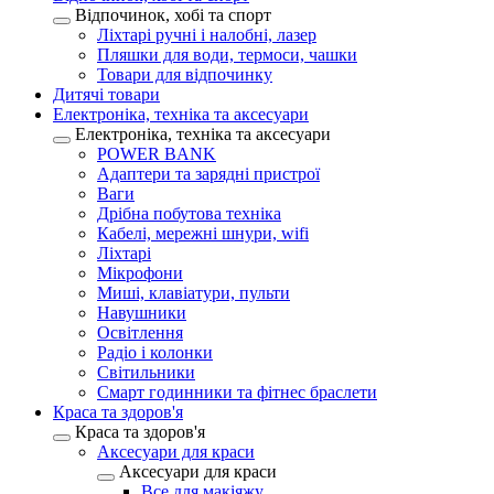
Відпочинок, хобі та спорт
Ліхтарі ручні і налобні, лазер
Пляшки для води, термоси, чашки
Товари для відпочинку
Дитячі товари
Електроніка, техніка та аксесуари
Електроніка, техніка та аксесуари
POWER BANK
Адаптери та зарядні пристрої
Ваги
Дрібна побутова техніка
Кабелі, мережні шнури, wifi
Ліхтарі
Мікрофони
Миші, клавіатури, пульти
Навушники
Освітлення
Радіо і колонки
Світильники
Смарт годинники та фітнес браслети
Краса та здоров'я
Краса та здоров'я
Аксесуари для краси
Аксесуари для краси
Все для макіяжу