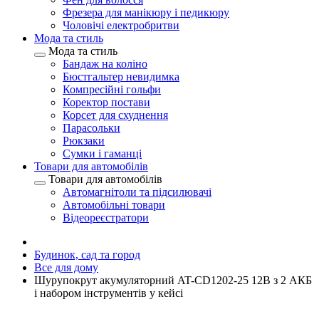
Фрезера для манікюру і педикюру
Чоловічі електробритви
Мода та стиль
Мода та стиль
Бандаж на коліно
Бюстгальтер невидимка
Компресійні гольфи
Коректор постави
Корсет для схуднення
Парасольки
Рюкзаки
Сумки і гаманці
Товари для автомобілів
Товари для автомобілів
Автомагнітоли та підсилювачі
Автомобільні товари
Відеореєстратори
Будинок, сад та город
Все для дому
Шурупокрут акумуляторний AT-CD1202-25 12В з 2 АКБ
і набором інструментів у кейсі