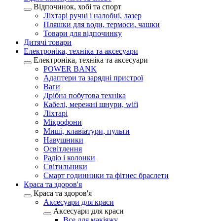
Відпочинок, хобі та спорт
Ліхтарі ручні і налобні, лазер
Пляшки для води, термоси, чашки
Товари для відпочинку
Дитячі товари
Електроніка, техніка та аксесуари
Електроніка, техніка та аксесуари
POWER BANK
Адаптери та зарядні пристрої
Ваги
Дрібна побутова техніка
Кабелі, мережні шнури, wifi
Ліхтарі
Мікрофони
Миші, клавіатури, пульти
Навушники
Освітлення
Радіо і колонки
Світильники
Смарт годинники та фітнес браслети
Краса та здоров'я
Краса та здоров'я
Аксесуари для краси
Аксесуари для краси
Все для макіяжу