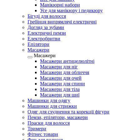
Манікюрні набори
Усе для манікюру і педикюру
Бігуді для волосся
Гребінця випрямлячі електричні
Догляд за зубами
Електричні пемзи
Електробритви
Епілятори
Масажери
Масажери
Масажери антицелюлітні
Масажери для ніг
Масажери для обличчя
Масажери для очей
Масажери для спини
Масажери для тіла
Масажери для шиї
Машинки для одягу
Машинки для стрижки
Одяг для схуднення та корекції фігури
Пемзи, епілятори, масажери
Праски для волосся
Тримери
Фітнес товари
Фен для волосся