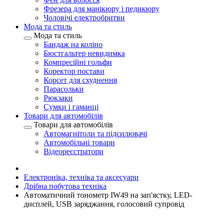
Фрезера для манікюру і педикюру
Чоловічі електробритви
Мода та стиль
Мода та стиль
Бандаж на коліно
Бюстгальтер невидимка
Компресійні гольфи
Коректор постави
Корсет для схуднення
Парасольки
Рюкзаки
Сумки і гаманці
Товари для автомобілів
Товари для автомобілів
Автомагнітоли та підсилювачі
Автомобільні товари
Відеореєстратори
Електроніка, техніка та аксесуари
Дрібна побутова техніка
Автоматичний тонометр IW49 на зап'ястку, LED-
дисплей, USB заряджання, голосовий супровід