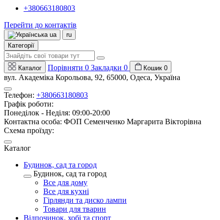
+380663180803
Перейти до контактів
ua
ru
Категорії
Порівняти
0
Закладки
0
Каталог
Кошик
0
вул. Академіка Корольова, 92, 65000, Одеса, Україна
Телефон:
+380663180803
Графік роботи:
Понеділок - Неділя: 09:00-20:00
Контактна особа: ФОП Семенченко Маргарита Вікторівна
Схема проїзду:
Каталог
Будинок, сад та город
Будинок, сад та город
Все для дому
Все для кухні
Гірлянди та диско лампи
Товари для тварин
Відпочинок, хобі та спорт