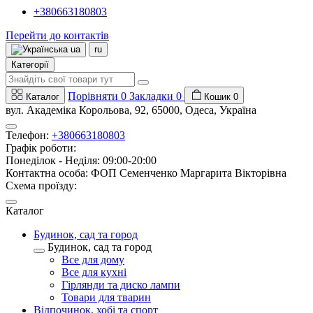
+380663180803
Перейти до контактів
ua
ru
Категорії
Порівняти
0
Закладки
0
Каталог
Кошик
0
вул. Академіка Корольова, 92, 65000, Одеса, Україна
Телефон:
+380663180803
Графік роботи:
Понеділок - Неділя: 09:00-20:00
Контактна особа: ФОП Семенченко Маргарита Вікторівна
Схема проїзду:
Каталог
Будинок, сад та город
Будинок, сад та город
Все для дому
Все для кухні
Гірлянди та диско лампи
Товари для тварин
Відпочинок, хобі та спорт