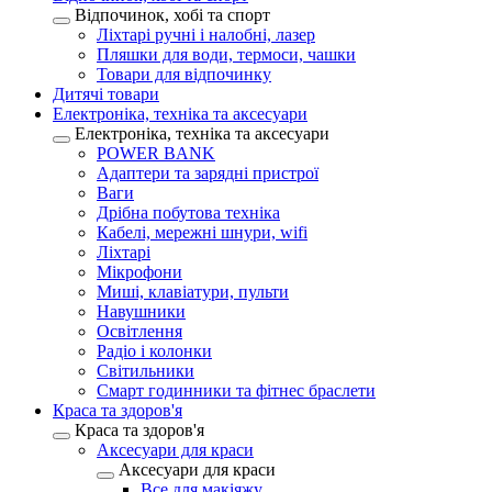
Відпочинок, хобі та спорт
Ліхтарі ручні і налобні, лазер
Пляшки для води, термоси, чашки
Товари для відпочинку
Дитячі товари
Електроніка, техніка та аксесуари
Електроніка, техніка та аксесуари
POWER BANK
Адаптери та зарядні пристрої
Ваги
Дрібна побутова техніка
Кабелі, мережні шнури, wifi
Ліхтарі
Мікрофони
Миші, клавіатури, пульти
Навушники
Освітлення
Радіо і колонки
Світильники
Смарт годинники та фітнес браслети
Краса та здоров'я
Краса та здоров'я
Аксесуари для краси
Аксесуари для краси
Все для макіяжу