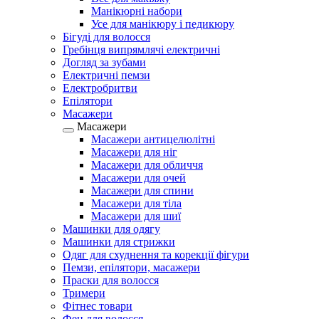
Манікюрні набори
Усе для манікюру і педикюру
Бігуді для волосся
Гребінця випрямлячі електричні
Догляд за зубами
Електричні пемзи
Електробритви
Епілятори
Масажери
Масажери
Масажери антицелюлітні
Масажери для ніг
Масажери для обличчя
Масажери для очей
Масажери для спини
Масажери для тіла
Масажери для шиї
Машинки для одягу
Машинки для стрижки
Одяг для схуднення та корекції фігури
Пемзи, епілятори, масажери
Праски для волосся
Тримери
Фітнес товари
Фен для волосся