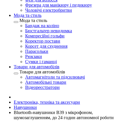
Фрезера для манікюру і педикюру
Чоловічі електробритви
Мода та стиль
Мода та стиль
Бандаж на коліно
Бюстгальтер невидимка
Компресійні гольфи
Коректор постави
Корсет для схуднення
Парасольки
Рюкзаки
Сумки і гаманці
Товари для автомобілів
Товари для автомобілів
Автомагнітоли та підсилювачі
Автомобільні товари
Відеореєстратори
Електроніка, техніка та аксесуари
Навушники
Bluetooth-навушники B39 з мікрофоном,
шумозаглушенням, до 24 годин автономної роботи