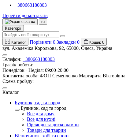
+380663180803
Перейти до контактів
ua
ru
Категорії
Порівняти
0
Закладки
0
Каталог
Кошик
0
вул. Академіка Корольова, 92, 65000, Одеса, Україна
Телефон:
+380663180803
Графік роботи:
Понеділок - Неділя: 09:00-20:00
Контактна особа: ФОП Семенченко Маргарита Вікторівна
Схема проїзду:
Каталог
Будинок, сад та город
Будинок, сад та город
Все для дому
Все для кухні
Гірлянди та диско лампи
Товари для тварин
Відпочинок, хобі та спорт