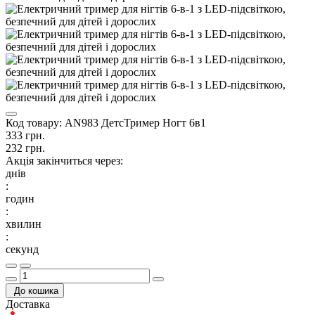
Код товару:
AN983 ДетсТример Ногт 6в1
333 грн.
232 грн.
Акція закінчиться через:
днів
:
годин
:
хвилин
:
секунд
До кошика
Доставка