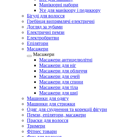
Манікюрні набори
Усе для манікюру і педикюру
Бігуді для волосся
Гребінця випрямлячі електричні
Догляд за зубами
Електричні пемзи
Електробритви
Епілятори
Масажери
Масажери
Масажери антицелюлітні
Масажери для ніг
Масажери для обличчя
Масажери для очей
Масажери для спини
Масажери для тіла
Масажери для шиї
Машинки для одягу
Машинки для стрижки
Одяг для схуднення та корекції фігури
Пемзи, епілятори, масажери
Праски для волосся
Тримери
Фітнес товари
Фен для волосся