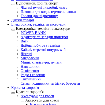
Відпочинок, хобі та спорт
Ліхтарі ручні і налобні, лазер
Пляшки для води, термоси, чашки
Товари для відпочинку
Дитячі товари
Електроніка, техніка та аксесуари
Електроніка, техніка та аксесуари
POWER BANK
Адаптери та зарядні пристрої
Ваги
Дрібна побутова техніка
Кабелі, мережні шнури, wifi
Ліхтарі
Мікрофони
Миші, клавіатури, пульти
Навушники
Освітлення
Радіо і колонки
Світильники
Смарт годинники та фітнес браслети
Краса та здоров'я
Краса та здоров'я
Аксесуари для краси
Аксесуари для краси
Все для макіяжу