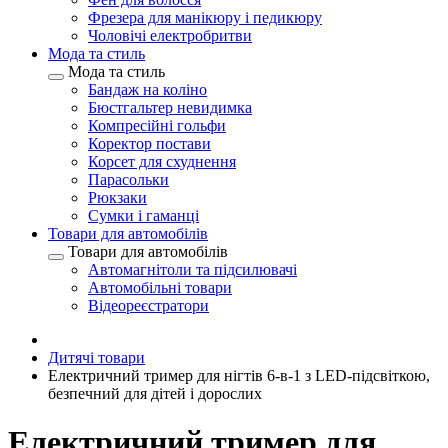
Фрезера для манікюру і педикюру
Чоловічі електробритви
Мода та стиль
Мода та стиль
Бандаж на коліно
Бюстгальтер невидимка
Компресійні гольфи
Коректор постави
Корсет для схуднення
Парасольки
Рюкзаки
Сумки і гаманці
Товари для автомобілів
Товари для автомобілів
Автомагнітоли та підсилювачі
Автомобільні товари
Відеореєстратори
Дитячі товари
Електричний тример для нігтів 6-в-1 з LED-підсвіткою,
безпечний для дітей і дорослих
Електричний тример для