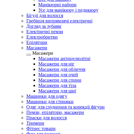
Манікюрні набори
Усе для манікюру і педикюру
Бігуді для волосся
Гребінця випрямлячі електричні
Догляд за зубами
Електричні пемзи
Електробритви
Епілятори
Масажери
Масажери
Масажери антицелюлітні
Масажери для ніг
Масажери для обличчя
Масажери для очей
Масажери для спини
Масажери для тіла
Масажери для шиї
Машинки для одягу
Машинки для стрижки
Одяг для схуднення та корекції фігури
Пемзи, епілятори, масажери
Праски для волосся
Тримери
Фітнес товари
Фен для волосся