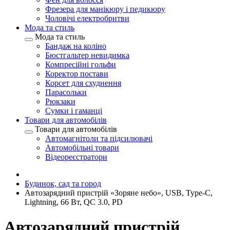
Фрезера для манікюру і педикюру
Чоловічі електробритви
Мода та стиль
Мода та стиль
Бандаж на коліно
Бюстгальтер невидимка
Компресійні гольфи
Коректор постави
Корсет для схуднення
Парасольки
Рюкзаки
Сумки і гаманці
Товари для автомобілів
Товари для автомобілів
Автомагнітоли та підсилювачі
Автомобільні товари
Відеореєстратори
Будинок, сад та город
Автозарядний пристрій «Зоряне небо», USB, Type-C,
Lightning, 66 Вт, QC 3.0, PD
Автозарядний пристрій