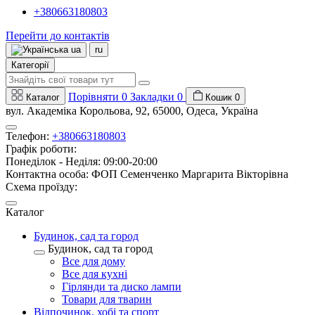
+380663180803
Перейти до контактів
ua
ru
Категорії
Порівняти
0
Закладки
0
Каталог
Кошик
0
вул. Академіка Корольова, 92, 65000, Одеса, Україна
Телефон:
+380663180803
Графік роботи:
Понеділок - Неділя: 09:00-20:00
Контактна особа: ФОП Семенченко Маргарита Вікторівна
Схема проїзду:
Каталог
Будинок, сад та город
Будинок, сад та город
Все для дому
Все для кухні
Гірлянди та диско лампи
Товари для тварин
Відпочинок, хобі та спорт