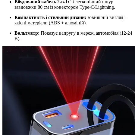
Вбудований кабель 2-в-1:
Телескопічний шнур
завдовжки 80 см із конектором Type-C/Lightning.
Компактність і стильний дизайн:
зовнішній вигляд і
якісні матеріали (ABS + алюміній).
Вольтметр:
Показує напругу в мережі автомобіля (12-24
В).