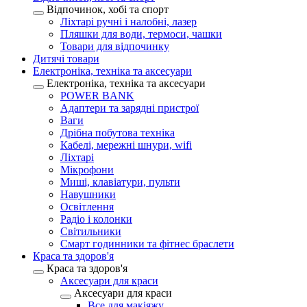
Відпочинок, хобі та спорт
Ліхтарі ручні і налобні, лазер
Пляшки для води, термоси, чашки
Товари для відпочинку
Дитячі товари
Електроніка, техніка та аксесуари
Електроніка, техніка та аксесуари
POWER BANK
Адаптери та зарядні пристрої
Ваги
Дрібна побутова техніка
Кабелі, мережні шнури, wifi
Ліхтарі
Мікрофони
Миші, клавіатури, пульти
Навушники
Освітлення
Радіо і колонки
Світильники
Смарт годинники та фітнес браслети
Краса та здоров'я
Краса та здоров'я
Аксесуари для краси
Аксесуари для краси
Все для макіяжу