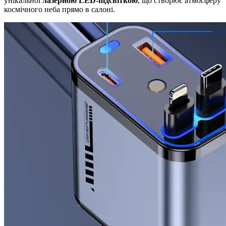
унікальної
лазерною LED-підсвіткою
, що створює атмосферу
космічного неба прямо в салоні.