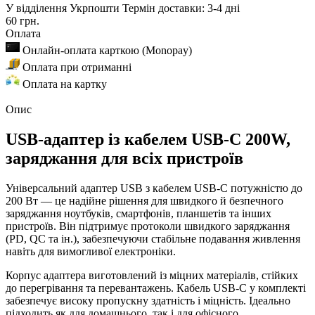
У відділення Укрпошти
Термін доставки: 3-4 дні
60 грн.
Оплата
Онлайн-оплата карткою (Monopay)
Оплата при отриманні
Оплата на картку
Опис
USB-адаптер із кабелем USB-C 200W,
заряджання для всіх пристроїв
Універсальний адаптер USB з кабелем USB-C потужністю до
200 Вт — це надійне рішення для швидкого й безпечного
заряджання ноутбуків, смартфонів, планшетів та інших
пристроїв. Він підтримує протоколи швидкого заряджання
(PD, QC та ін.), забезпечуючи стабільне подавання живлення
навіть для вимогливої електроніки.
Корпус адаптера виготовлений із міцних матеріалів, стійких
до перегрівання та перевантажень. Кабель USB-C у комплекті
забезпечує високу пропускну здатність і міцність. Ідеально
підходить як для домашнього, так і для офісного