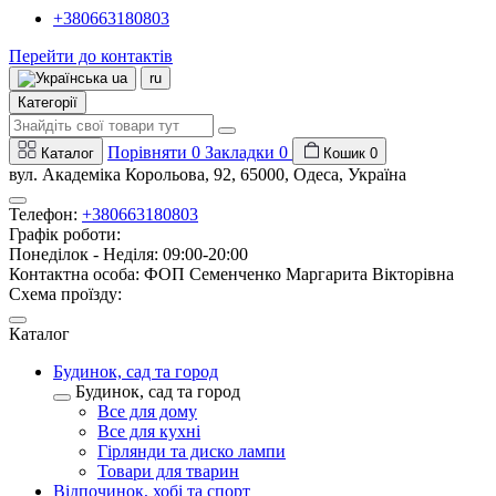
+380663180803
Перейти до контактів
ua
ru
Категорії
Порівняти
0
Закладки
0
Каталог
Кошик
0
вул. Академіка Корольова, 92, 65000, Одеса, Україна
Телефон:
+380663180803
Графік роботи:
Понеділок - Неділя: 09:00-20:00
Контактна особа: ФОП Семенченко Маргарита Вікторівна
Схема проїзду:
Каталог
Будинок, сад та город
Будинок, сад та город
Все для дому
Все для кухні
Гірлянди та диско лампи
Товари для тварин
Відпочинок, хобі та спорт