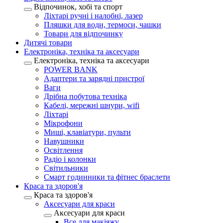
Відпочинок, хобі та спорт
Ліхтарі ручні і налобні, лазер
Пляшки для води, термоси, чашки
Товари для відпочинку
Дитячі товари
Електроніка, техніка та аксесуари
Електроніка, техніка та аксесуари
POWER BANK
Адаптери та зарядні пристрої
Ваги
Дрібна побутова техніка
Кабелі, мережні шнури, wifi
Ліхтарі
Мікрофони
Миші, клавіатури, пульти
Навушники
Освітлення
Радіо і колонки
Світильники
Смарт годинники та фітнес браслети
Краса та здоров'я
Краса та здоров'я
Аксесуари для краси
Аксесуари для краси
Все для макіяжу