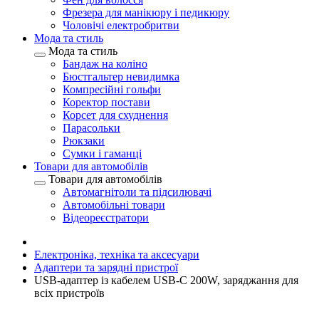
Фрезера для манікюру і педикюру
Чоловічі електробритви
Мода та стиль
Мода та стиль
Бандаж на коліно
Бюстгальтер невидимка
Компресійні гольфи
Коректор постави
Корсет для схуднення
Парасольки
Рюкзаки
Сумки і гаманці
Товари для автомобілів
Товари для автомобілів
Автомагнітоли та підсилювачі
Автомобільні товари
Відеореєстратори
Електроніка, техніка та аксесуари
Адаптери та зарядні пристрої
USB-адаптер із кабелем USB-C 200W, заряджання для
всіх пристроїв