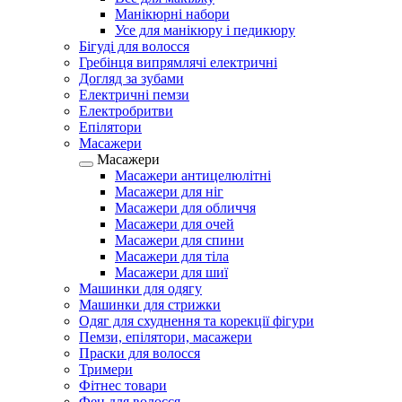
Манікюрні набори
Усе для манікюру і педикюру
Бігуді для волосся
Гребінця випрямлячі електричні
Догляд за зубами
Електричні пемзи
Електробритви
Епілятори
Масажери
Масажери
Масажери антицелюлітні
Масажери для ніг
Масажери для обличчя
Масажери для очей
Масажери для спини
Масажери для тіла
Масажери для шиї
Машинки для одягу
Машинки для стрижки
Одяг для схуднення та корекції фігури
Пемзи, епілятори, масажери
Праски для волосся
Тримери
Фітнес товари
Фен для волосся