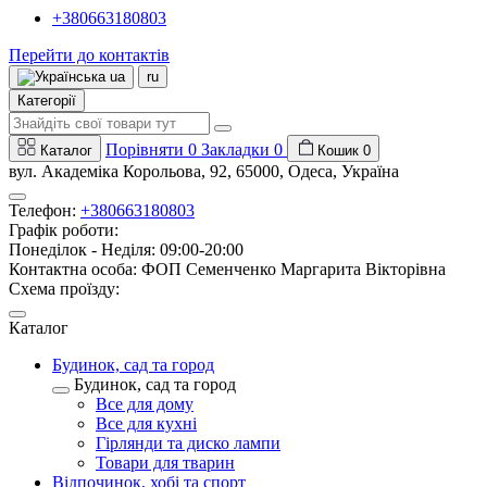
+380663180803
Перейти до контактів
ua
ru
Категорії
Порівняти
0
Закладки
0
Каталог
Кошик
0
вул. Академіка Корольова, 92, 65000, Одеса, Україна
Телефон:
+380663180803
Графік роботи:
Понеділок - Неділя: 09:00-20:00
Контактна особа: ФОП Семенченко Маргарита Вікторівна
Схема проїзду:
Каталог
Будинок, сад та город
Будинок, сад та город
Все для дому
Все для кухні
Гірлянди та диско лампи
Товари для тварин
Відпочинок, хобі та спорт