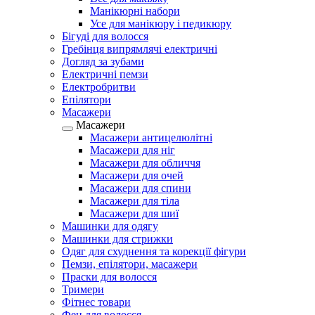
Манікюрні набори
Усе для манікюру і педикюру
Бігуді для волосся
Гребінця випрямлячі електричні
Догляд за зубами
Електричні пемзи
Електробритви
Епілятори
Масажери
Масажери
Масажери антицелюлітні
Масажери для ніг
Масажери для обличчя
Масажери для очей
Масажери для спини
Масажери для тіла
Масажери для шиї
Машинки для одягу
Машинки для стрижки
Одяг для схуднення та корекції фігури
Пемзи, епілятори, масажери
Праски для волосся
Тримери
Фітнес товари
Фен для волосся