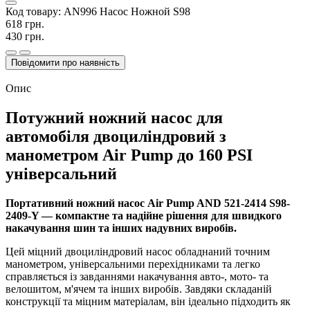
Код товару:
AN996 Насос Ножной S98
618 грн.
430 грн.
Повідомити про наявність
Опис
Потужний ножний насос для
автомобіля двоциліндровий з
манометром Air Pump до 160 PSI
універсальний
Портативний ножний насос Air Pump AND 521-2414 S98-
2409-Y — компактне та надійне рішення для швидкого
накачування шин та інших надувних виробів.
Цей міцний двоциліндровий насос обладнаний точним
манометром, універсальними перехідниками та легко
справляється із завданнями накачування авто-, мото- та
велошитом, м'ячем та інших виробів. Завдяки складаній
конструкції та міцним матеріалам, він ідеально підходить як