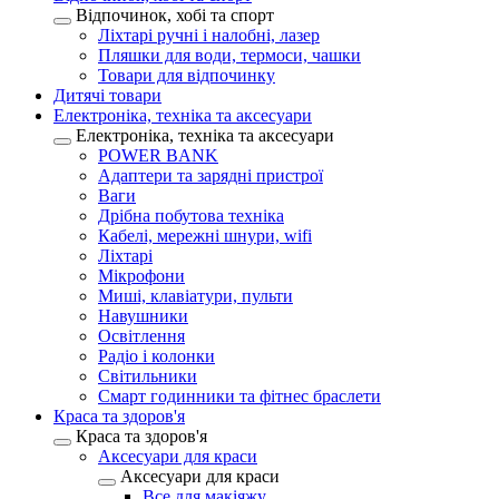
Відпочинок, хобі та спорт
Ліхтарі ручні і налобні, лазер
Пляшки для води, термоси, чашки
Товари для відпочинку
Дитячі товари
Електроніка, техніка та аксесуари
Електроніка, техніка та аксесуари
POWER BANK
Адаптери та зарядні пристрої
Ваги
Дрібна побутова техніка
Кабелі, мережні шнури, wifi
Ліхтарі
Мікрофони
Миші, клавіатури, пульти
Навушники
Освітлення
Радіо і колонки
Світильники
Смарт годинники та фітнес браслети
Краса та здоров'я
Краса та здоров'я
Аксесуари для краси
Аксесуари для краси
Все для макіяжу