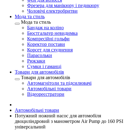
Фрезера для манікюру і педикюру
Чоловічі електробритви
Мода та стиль
Мода та стиль
Бандаж на коліно
Бюстгальтер невидимка
Компресійні гольфи
Коректор постави
Корсет для схуднення
Парасольки
Рюкзаки
Сумки і гаманці
Товари для автомобілів
Товари для автомобілів
Автомагнітоли та підсилювачі
Автомобільні товари
Відеореєстратори
Автомобільні товари
Потужний ножний насос для автомобіля
двоциліндровий з манометром Air Pump до 160 PSI
універсальний