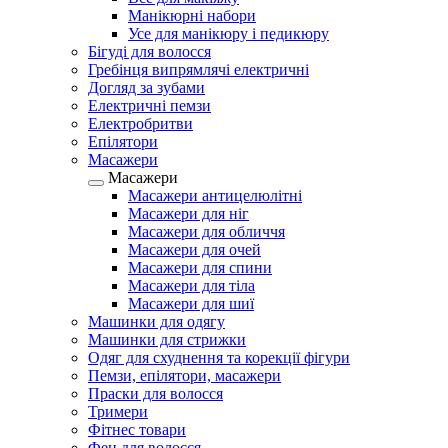
Манікюрні набори
Усе для манікюру і педикюру
Бігуді для волосся
Гребінця випрямлячі електричні
Догляд за зубами
Електричні пемзи
Електробритви
Епілятори
Масажери
Масажери
Масажери антицелюлітні
Масажери для ніг
Масажери для обличчя
Масажери для очей
Масажери для спини
Масажери для тіла
Масажери для шиї
Машинки для одягу
Машинки для стрижки
Одяг для схуднення та корекції фігури
Пемзи, епілятори, масажери
Праски для волосся
Тримери
Фітнес товари
Фен для волосся