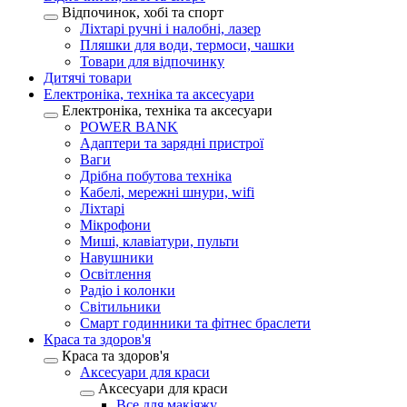
Відпочинок, хобі та спорт
Ліхтарі ручні і налобні, лазер
Пляшки для води, термоси, чашки
Товари для відпочинку
Дитячі товари
Електроніка, техніка та аксесуари
Електроніка, техніка та аксесуари
POWER BANK
Адаптери та зарядні пристрої
Ваги
Дрібна побутова техніка
Кабелі, мережні шнури, wifi
Ліхтарі
Мікрофони
Миші, клавіатури, пульти
Навушники
Освітлення
Радіо і колонки
Світильники
Смарт годинники та фітнес браслети
Краса та здоров'я
Краса та здоров'я
Аксесуари для краси
Аксесуари для краси
Все для макіяжу