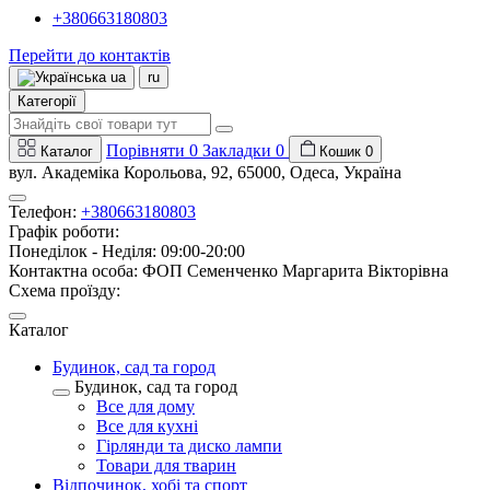
+380663180803
Перейти до контактів
ua
ru
Категорії
Порівняти
0
Закладки
0
Каталог
Кошик
0
вул. Академіка Корольова, 92, 65000, Одеса, Україна
Телефон:
+380663180803
Графік роботи:
Понеділок - Неділя: 09:00-20:00
Контактна особа: ФОП Семенченко Маргарита Вікторівна
Схема проїзду:
Каталог
Будинок, сад та город
Будинок, сад та город
Все для дому
Все для кухні
Гірлянди та диско лампи
Товари для тварин
Відпочинок, хобі та спорт