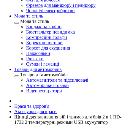
Фрезера для манікюру і педикюру
Чоловічі електробритви
Мода та стиль
Мода та стиль
Бандаж на коліно
Бюстгальтер невидимка
Компресійні гольфи
Коректор постави
Корсет для схуднення
Парасольки
Рюкзаки
Сумки і гаманці
Товари для автомобілів
Товари для автомобілів
Автомагнітоли та підсилювачі
Автомобільні товари
Відеореєстратори
Краса та здоров'я
Аксесуари для краси
Щипці для завивання вій і тример для брів 2 в 1 RD-
1732 2 температурні режими USB акумулятор