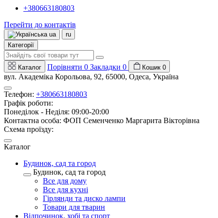
+380663180803
Перейти до контактів
ua
ru
Категорії
Порівняти
0
Закладки
0
Каталог
Кошик
0
вул. Академіка Корольова, 92, 65000, Одеса, Україна
Телефон:
+380663180803
Графік роботи:
Понеділок - Неділя: 09:00-20:00
Контактна особа: ФОП Семенченко Маргарита Вікторівна
Схема проїзду:
Каталог
Будинок, сад та город
Будинок, сад та город
Все для дому
Все для кухні
Гірлянди та диско лампи
Товари для тварин
Відпочинок, хобі та спорт