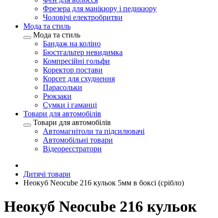
Фрезера для манікюру і педикюру
Чоловічі електробритви
Мода та стиль
Мода та стиль
Бандаж на коліно
Бюстгальтер невидимка
Компресійні гольфи
Коректор постави
Корсет для схуднення
Парасольки
Рюкзаки
Сумки і гаманці
Товари для автомобілів
Товари для автомобілів
Автомагнітоли та підсилювачі
Автомобільні товари
Відеореєстратори
Дитячі товари
Неокуб Neocube 216 кульок 5мм в боксі (срібло)
Неокуб Neocube 216 кульок