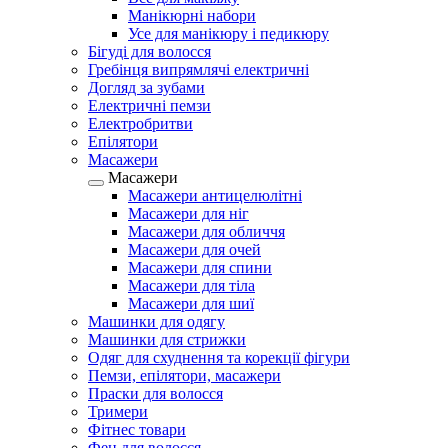
Манікюрні набори
Усе для манікюру і педикюру
Бігуді для волосся
Гребінця випрямлячі електричні
Догляд за зубами
Електричні пемзи
Електробритви
Епілятори
Масажери
Масажери
Масажери антицелюлітні
Масажери для ніг
Масажери для обличчя
Масажери для очей
Масажери для спини
Масажери для тіла
Масажери для шиї
Машинки для одягу
Машинки для стрижки
Одяг для схуднення та корекції фігури
Пемзи, епілятори, масажери
Праски для волосся
Тримери
Фітнес товари
Фен для волосся