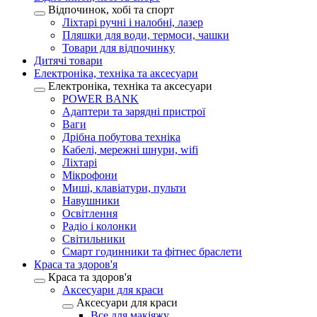
Відпочинок, хобі та спорт
Ліхтарі ручні і налобні, лазер
Пляшки для води, термоси, чашки
Товари для відпочинку
Дитячі товари
Електроніка, техніка та аксесуари
Електроніка, техніка та аксесуари
POWER BANK
Адаптери та зарядні пристрої
Ваги
Дрібна побутова техніка
Кабелі, мережні шнури, wifi
Ліхтарі
Мікрофони
Миші, клавіатури, пульти
Навушники
Освітлення
Радіо і колонки
Світильники
Смарт годинники та фітнес браслети
Краса та здоров'я
Краса та здоров'я
Аксесуари для краси
Аксесуари для краси
Все для макіяжу